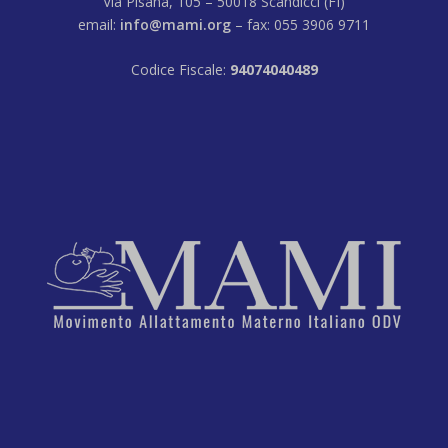
Via Pisana, 105 – 50018 Scandicci (FI)
email:
info@mami.org
– fax: 055 3906 9711
Codice Fiscale:
94074040489