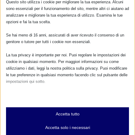
Questo sito utilizza i cookie per migliorare la tua esperienza. Alcuni
sono essenziali per il funzionamento del sito, mentre altri ci aiutano ad
CALENDARIO EVENTI
analizzare e migliorare la tua esperienza di utilizzo. Esamina le tue
opzioni e fai la tua scelta.
Non ci sono eventi
Se hai meno di 16 anni, assicurati di aver ricevuto il consenso di un
TUTTI GLI EVENTI
genitore o tutore per tutti i cookie non essenziali.
La tua privacy è importante per noi. Puoi regolare le impostazioni dei
cookie in qualsiasi momento. Per maggiori informazioni su come
FARMACI IN ALLATTAMENTO E
utilizziamo i dati, leggi la nostra politica sulla privacy. Puoi modificare
GRAVIDANZA
le tue preferenze in qualsiasi momento facendo clic sul pulsante delle
impostazioni qui sotto.
NUMERO VERDE GRATUITO
Nota che, se scegli di disabilitare alcuni tipi di cookie, questo potrebbe
800.883300
influire sulla tua esperienza del sito e sui servizi che possiamo offrire.
Maggiori informazioni
Essenziali
Accetta tutto
I cookie e i servizi essenziali abilitano le funzioni di base e sono
necessari per il corretto funzionamento del sito web. Questi cookie
Accetta solo i necessari
e servizi non richiedono il consenso dell'utente secondo il GDPR.
RIMANI AGGIORNATO