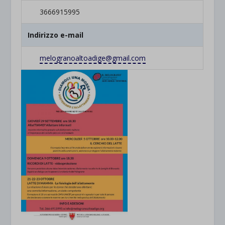
3666915995
Indirizzo e-mail
melogranoaltoadige@gmail.com