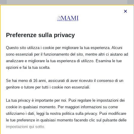
×
CONDIVIDERE:
Preferenze sulla privacy
Questo sito utilizza i cookie per migliorare la tua esperienza. Alcuni
sono essenziali per il funzionamento del sito, mentre altri ci aiutano ad
analizzare e migliorare la tua esperienza di utilizzo. Esamina le tue
opzioni e fai la tua scelta.
VALUTARE:
Se hai meno di 16 anni, assicurati di aver ricevuto il consenso di un
genitore o tutore per tutti i cookie non essenziali.
PRECEDENTE
PROSSIMO
La tua privacy è importante per noi. Puoi regolare le impostazioni dei
cookie in qualsiasi momento. Per maggiori informazioni su come
SAM 2022 a Uscio (GE) con
SAM 2022 a Granarolo (BO)
utilizziamo i dati, leggi la nostra politica sulla privacy. Puoi modificare
resoconto
con resoconto
le tue preferenze in qualsiasi momento facendo clic sul pulsante delle
impostazioni qui sotto.
POST CORRELATI