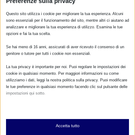
Preferenze sulla privacy
Questo sito utilizza i cookie per migliorare la tua esperienza. Alcuni
POST CORRELATI
sono essenziali per il funzionamento del sito, mentre altri ci aiutano ad
analizzare e migliorare la tua esperienza di utilizzo. Esamina le tue
opzioni e fai la tua scelta.
Se hai meno di 16 anni, assicurati di aver ricevuto il consenso di un
genitore o tutore per tutti i cookie non essenziali.
La tua privacy è importante per noi. Puoi regolare le impostazioni dei
cookie in qualsiasi momento. Per maggiori informazioni su come
utilizziamo i dati, leggi la nostra politica sulla privacy. Puoi modificare
le tue preferenze in qualsiasi momento facendo clic sul pulsante delle
impostazioni qui sotto.
SAM 2025 da Trento
Nota che, se scegli di disabilitare alcuni tipi di cookie, questo potrebbe
8 Ottobre 2025
influire sulla tua esperienza del sito e sui servizi che possiamo offrire.
Essenziali
Accetta tutto
I cookie e i servizi essenziali abilitano le funzioni di base e sono
necessari per il corretto funzionamento del sito web. Questi cookie