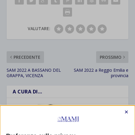
VALUTARE:
PRECEDENTE
PROSSIMO
SAM 2022 A BASSANO DEL
SAM 2022 a Reggio Emilia e
GRAPPA, VICENZA
provincia
A CURA DI…
Monia Scarton
×