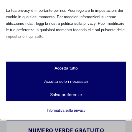
La tua privacy è importante per noi. Puoi regolare le impostazioni dei
cookie in qualsiasi momento. Per maggiori informazioni su come
utilizziamo i dati, leggi la nostra politica sulla privacy. Puoi modificare
le tue preferenze in qualsiasi momento facendo clic sul pulsante delle
impostazioni qui sotto.
Nota che, se scegli di disabilitare alcuni tipi di cookie, questo potrebbe
CALENDARIO EVENTI
influire sulla tua esperienza del sito e sui servizi che possiamo offrire.
Essenziali
Accetta tutto
Non ci sono eventi
I cookie e i servizi essenziali abilitano le funzioni di base e sono
necessari per il corretto funzionamento del sito web. Questi cookie
Accetta solo i necessari
e servizi non richiedono il consenso dell'utente secondo il GDPR.
TUTTI GLI EVENTI
Mostra dettagli
Salva preferenze
Analitici
et-editor-available-post-*
I cookie di statistica raccolgono informazioni sull'utilizzo,
FARMACI IN ALLATTAMENTO E
Informativa sulla privacy
GRAVIDANZA
consentendoci di ottenere informazioni su come i visitatori
mhcookie
interagiscono con il nostro sito web.
wordpress_logged_in_*
NUMERO VERDE GRATUITO
Mostra dettagli