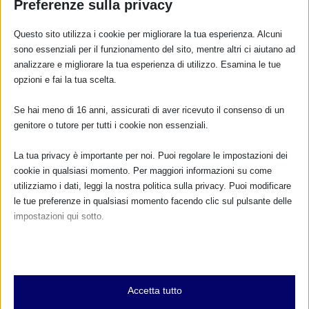
Preferenze sulla privacy
Questo sito utilizza i cookie per migliorare la tua esperienza. Alcuni
RISPONDI
sono essenziali per il funzionamento del sito, mentre altri ci aiutano ad
analizzare e migliorare la tua esperienza di utilizzo. Esamina le tue
opzioni e fai la tua scelta.
Se hai meno di 16 anni, assicurati di aver ricevuto il consenso di un
genitore o tutore per tutti i cookie non essenziali.
La tua privacy è importante per noi. Puoi regolare le impostazioni dei
cookie in qualsiasi momento. Per maggiori informazioni su come
utilizziamo i dati, leggi la nostra politica sulla privacy. Puoi modificare
le tue preferenze in qualsiasi momento facendo clic sul pulsante delle
impostazioni qui sotto.
Nota che, se scegli di disabilitare alcuni tipi di cookie, questo potrebbe
influire sulla tua esperienza del sito e sui servizi che possiamo offrire.
Essenziali
Accetta tutto
I cookie e i servizi essenziali abilitano le funzioni di base e sono