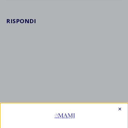
RISPONDI
×