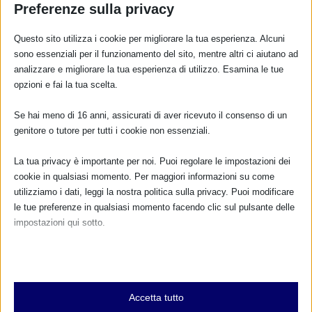
Preferenze sulla privacy
Questo sito utilizza i cookie per migliorare la tua esperienza. Alcuni
sono essenziali per il funzionamento del sito, mentre altri ci aiutano ad
analizzare e migliorare la tua esperienza di utilizzo. Esamina le tue
opzioni e fai la tua scelta.
CALENDARIO EVENTI
Se hai meno di 16 anni, assicurati di aver ricevuto il consenso di un
Non ci sono eventi
genitore o tutore per tutti i cookie non essenziali.
TUTTI GLI EVENTI
La tua privacy è importante per noi. Puoi regolare le impostazioni dei
cookie in qualsiasi momento. Per maggiori informazioni su come
utilizziamo i dati, leggi la nostra politica sulla privacy. Puoi modificare
le tue preferenze in qualsiasi momento facendo clic sul pulsante delle
FARMACI IN ALLATTAMENTO E
impostazioni qui sotto.
GRAVIDANZA
Nota che, se scegli di disabilitare alcuni tipi di cookie, questo potrebbe
NUMERO VERDE GRATUITO
influire sulla tua esperienza del sito e sui servizi che possiamo offrire.
Essenziali
800.883300
Accetta tutto
I cookie e i servizi essenziali abilitano le funzioni di base e sono