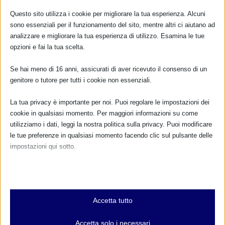
RISPONDI
Questo sito utilizza i cookie per migliorare la tua esperienza. Alcuni
sono essenziali per il funzionamento del sito, mentre altri ci aiutano ad
analizzare e migliorare la tua esperienza di utilizzo. Esamina le tue
opzioni e fai la tua scelta.
Se hai meno di 16 anni, assicurati di aver ricevuto il consenso di un
genitore o tutore per tutti i cookie non essenziali.
La tua privacy è importante per noi. Puoi regolare le impostazioni dei
cookie in qualsiasi momento. Per maggiori informazioni su come
utilizziamo i dati, leggi la nostra politica sulla privacy. Puoi modificare
le tue preferenze in qualsiasi momento facendo clic sul pulsante delle
impostazioni qui sotto.
Nota che, se scegli di disabilitare alcuni tipi di cookie, questo potrebbe
influire sulla tua esperienza del sito e sui servizi che possiamo offrire.
Essenziali
Accetta tutto
I cookie e i servizi essenziali abilitano le funzioni di base e sono
necessari per il corretto funzionamento del sito web. Questi cookie
Accetta solo i necessari