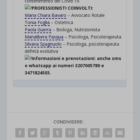
contenimento del Covid 19.
PROFESSIONISTI COINVOLTI:
Maria Chiara Bavaro
– Avvocato Rotale
Tonia Foglia
– Ostetrica
Paola Guerra
– Biologa, Nutrizionista
Marialibera Pasqua
– Psicologa, Psicoterapeuta.
Silvana Spagnuolo
– Psicologa, psicoterapeuta
dell’età evolutiva
Informazioni e prenotazioni: anche sms
o whatsapp ai numeri 3207005780 e
3471824503.
CONDIVIDERE: