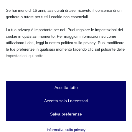
Se hai meno di 16 anni, assicurati di aver ricevuto il consenso di un
genitore o tutore per tutti i cookie non essenziali.
La tua privacy è importante per noi. Puoi regolare le impostazioni dei
cookie in qualsiasi momento. Per maggiori informazioni su come
utilizziamo i dati, leggi la nostra politica sulla privacy. Puoi modificare
le tue preferenze in qualsiasi momento facendo clic sul pulsante delle
CONDIVIDERE:
impostazioni qui sotto.
Nota che, se scegli di disabilitare alcuni tipi di cookie, questo potrebbe
influire sulla tua esperienza del sito e sui servizi che possiamo offrire.
Essenziali
Accetta tutto
I cookie e i servizi essenziali abilitano le funzioni di base e sono
VALUTARE:
necessari per il corretto funzionamento del sito web. Questi cookie
Accetta solo i necessari
e servizi non richiedono il consenso dell'utente secondo il GDPR.
Mostra dettagli
Salva preferenze
PRECEDENTE
PROSSIMO
Analitici
et-editor-available-post-*
I cookie di statistica raccolgono informazioni sull'utilizzo,
Informativa sulla privacy