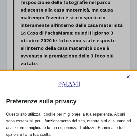
l’esposizione delle fotografie nel parco
adiacente alla casa maternità, ma causa
maltempo l’evento è stato spostato
interamente all’interno della casa maternità
La Casa di PachaMama; quindi Il giorno 3
ottobre 2020 le foto sono state esposte
all’interno della casa maternità dove è
avvenuta la premiazione delle 3 foto più
votate.
×
In casa maternità sono stati inoltre esposti
dei cartelloni informativi riguardanti il tema
della SAM 2020. Il pomeriggio si è concluso
Preferenze sulla privacy
con un aperitivo in condivisione.
Questo sito utilizza i cookie per migliorare la tua esperienza. Alcuni
Vi ringraziamo per la vostra collaborazione.
sono essenziali per il funzionamento del sito, mentre altri ci aiutano ad
analizzare e migliorare la tua esperienza di utilizzo. Esamina le tue
Le ostetriche de La Casa di PachaMama
opzioni e fai la tua scelta.