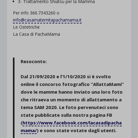
3- Trattamento Shiatsu per la Mamma
Per info 366.7343260 o
info@casamaternitapachamama.it
Le Ostetriche
La Casa di PachaMama
Resoconto:
Dal 21/09/2020 e l’1/10/2020 si è svolto
online il concorso fotografico “AllattaMami”
dove le mamme hanno inviato una loro foto
che ritraeva un momento di allattamento a
tema SAM 2020. Le foto pervenuteci sono
state pubblicate sulla nostra pagina FB
(
https://www.facebook.com/lacasadipacha
mama/
) e sono state votate dagli utenti.