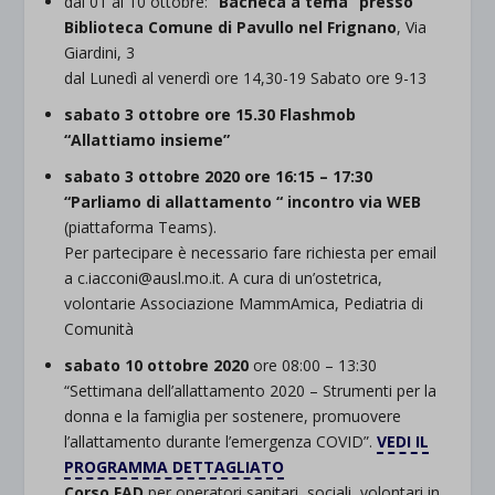
dal 01 al 10 ottobre:
“Bacheca a tema” presso
Biblioteca Comune di Pavullo nel Frignano
, Via
Giardini, 3
dal Lunedì al venerdì ore 14,30-19 Sabato ore 9-13
sabato 3 ottobre ore 15.30 Flashmob
“Allattiamo insieme”
sabato 3 ottobre 2020 ore 16:15 – 17:30
“Parliamo di allattamento “ incontro via WEB
(piattaforma Teams).
Per partecipare è necessario fare richiesta per email
a c.iacconi@ausl.mo.it. A cura di un’ostetrica,
volontarie Associazione MammAmica, Pediatria di
Comunità
sabato 10 ottobre 2020
ore 08:00 – 13:30
“Settimana dell’allattamento 2020 – Strumenti per la
donna e la famiglia per sostenere, promuovere
l’allattamento durante l’emergenza COVID”.
VEDI IL
PROGRAMMA DETTAGLIATO
Corso FAD
per operatori sanitari, sociali, volontari in