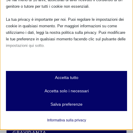
genitore o tutore per tutti i cookie non essenziali.
La tua privacy è importante per noi. Puoi regolare le impostazioni dei
cookie in qualsiasi momento. Per maggiori informazioni su come
utilizziamo i dati, leggi la nostra politica sulla privacy. Puoi modificare
le tue preferenze in qualsiasi momento facendo clic sul pulsante delle
impostazioni qui sotto.
Nota che, se scegli di disabilitare alcuni tipi di cookie, questo potrebbe
influire sulla tua esperienza del sito e sui servizi che possiamo offrire.
Essenziali
CALENDARIO EVENTI
Accetta tutto
I cookie e i servizi essenziali abilitano le funzioni di base e sono
necessari per il corretto funzionamento del sito web. Questi cookie
Non ci sono eventi
Accetta solo i necessari
e servizi non richiedono il consenso dell'utente secondo il GDPR.
Mostra dettagli
TUTTI GLI EVENTI
Salva preferenze
Analitici
et-editor-available-post-*
I cookie di statistica raccolgono informazioni sull'utilizzo,
Informativa sulla privacy
consentendoci di ottenere informazioni su come i visitatori
mhcookie
FARMACI IN ALLATTAMENTO E
interagiscono con il nostro sito web.
GRAVIDANZA