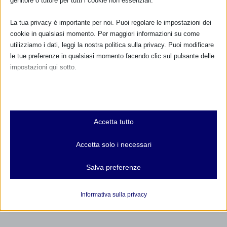
genitore o tutore per tutti i cookie non essenziali.
SAM 2018 a Costa Volpino (BG)
La tua privacy è importante per noi. Puoi regolare le impostazioni dei
19 Settembre 2018
cookie in qualsiasi momento. Per maggiori informazioni su come
utilizziamo i dati, leggi la nostra politica sulla privacy. Puoi modificare
le tue preferenze in qualsiasi momento facendo clic sul pulsante delle
impostazioni qui sotto.
RISPONDI
Nota che, se scegli di disabilitare alcuni tipi di cookie, questo potrebbe
influire sulla tua esperienza del sito e sui servizi che possiamo offrire.
Essenziali
Accetta tutto
I cookie e i servizi essenziali abilitano le funzioni di base e sono
necessari per il corretto funzionamento del sito web. Questi cookie
Accetta solo i necessari
e servizi non richiedono il consenso dell'utente secondo il GDPR.
Mostra dettagli
Salva preferenze
Analitici
et-editor-available-post-*
I cookie di statistica raccolgono informazioni sull'utilizzo,
Informativa sulla privacy
consentendoci di ottenere informazioni su come i visitatori
mhcookie
interagiscono con il nostro sito web.
wordpress_logged_in_*
Mostra dettagli