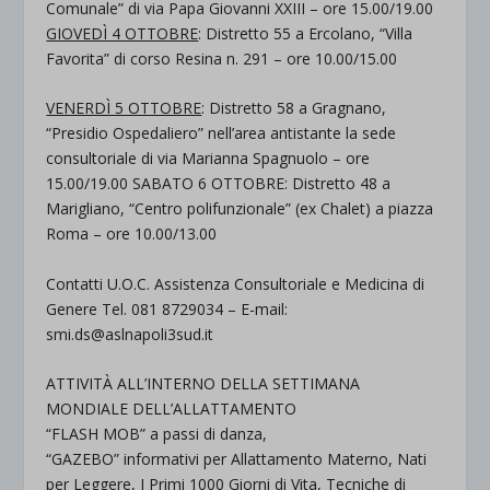
Comunale” di via Papa Giovanni XXIII – ore 15.00/19.00
GIOVEDÌ 4 OTTOBRE
: Distretto 55 a Ercolano, “Villa
Favorita” di corso Resina n. 291 – ore 10.00/15.00
VENERDÌ 5 OTTOBRE
: Distretto 58 a Gragnano,
“Presidio Ospedaliero” nell’area antistante la sede
consultoriale di via Marianna Spagnuolo – ore
15.00/19.00 SABATO 6 OTTOBRE: Distretto 48 a
Marigliano, “Centro polifunzionale” (ex Chalet) a piazza
Roma – ore 10.00/13.00
Contatti U.O.C. Assistenza Consultoriale e Medicina di
Genere Tel. 081 8729034 – E-mail:
smi.ds@aslnapoli3sud.it
ATTIVITÀ ALL’INTERNO DELLA SETTIMANA
MONDIALE DELL’ALLATTAMENTO
“FLASH MOB” a passi di danza,
“GAZEBO” informativi per Allattamento Materno, Nati
per Leggere, I Primi 1000 Giorni di Vita, Tecniche di