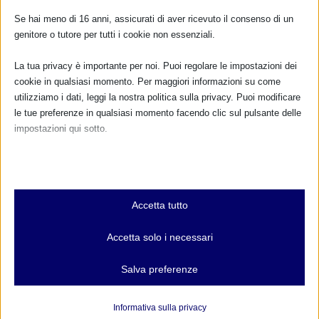
Se hai meno di 16 anni, assicurati di aver ricevuto il consenso di un
genitore o tutore per tutti i cookie non essenziali.
La tua privacy è importante per noi. Puoi regolare le impostazioni dei
cookie in qualsiasi momento. Per maggiori informazioni su come
utilizziamo i dati, leggi la nostra politica sulla privacy. Puoi modificare
le tue preferenze in qualsiasi momento facendo clic sul pulsante delle
impostazioni qui sotto.
Nota che, se scegli di disabilitare alcuni tipi di cookie, questo potrebbe
influire sulla tua esperienza del sito e sui servizi che possiamo offrire.
Essenziali
Accetta tutto
I cookie e i servizi essenziali abilitano le funzioni di base e sono
CALENDARIO EVENTI
necessari per il corretto funzionamento del sito web. Questi cookie
Accetta solo i necessari
e servizi non richiedono il consenso dell'utente secondo il GDPR.
Non ci sono eventi
Mostra dettagli
Salva preferenze
Analitici
TUTTI GLI EVENTI
et-editor-available-post-*
I cookie di statistica raccolgono informazioni sull'utilizzo,
Informativa sulla privacy
consentendoci di ottenere informazioni su come i visitatori