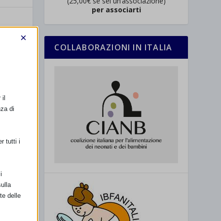
(25,00€ se sei un’associazione)
per associarti
×
COLLABORAZIONI IN ITALIA
il
nza di
 tutti i
i
ulla
te delle
 (Pa)