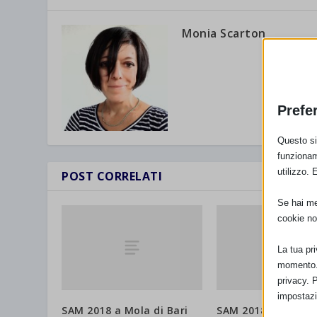
Monia Scarton
Prefe
Questo sit
funzionam
utilizzo. 
POST CORRELATI
Se hai men
cookie no
La tua pr
momento. 
privacy. 
impostazi
SAM 2018 a Mola di Bari
SAM 2018 a Varese