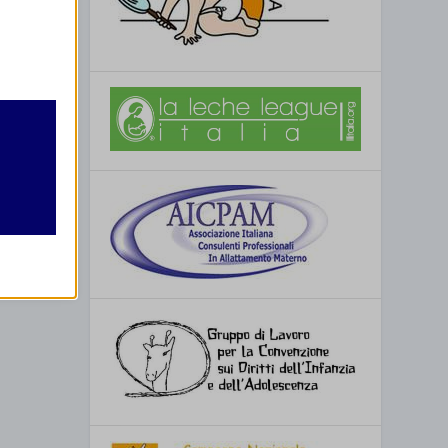
retto
utente
re