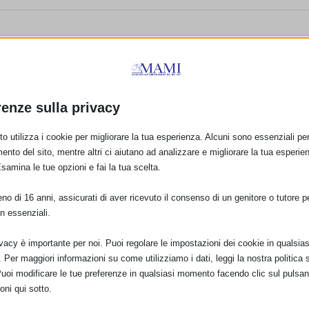
renze sulla privacy
o utilizza i cookie per migliorare la tua esperienza. Alcuni sono essenziali per 
ento del sito, mentre altri ci aiutano ad analizzare e migliorare la tua esperie
Esamina le tue opzioni e fai la tua scelta.
o di 16 anni, assicurati di aver ricevuto il consenso di un genitore o tutore per
n essenziali.
ivacy è importante per noi. Puoi regolare le impostazioni dei cookie in qualsias
Per maggiori informazioni su come utilizziamo i dati, leggi la nostra politica s
Puoi modificare le tue preferenze in qualsiasi momento facendo clic sul pulsan
oni qui sotto.
 e
SAM 2018 a Firenze e
Sam 2018 a Partinico