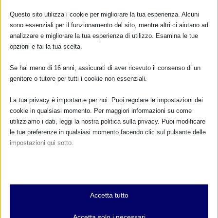
Questo sito utilizza i cookie per migliorare la tua esperienza. Alcuni
sono essenziali per il funzionamento del sito, mentre altri ci aiutano ad
analizzare e migliorare la tua esperienza di utilizzo. Esamina le tue
CALENDARIO EVENTI
opzioni e fai la tua scelta.
Non ci sono eventi
Se hai meno di 16 anni, assicurati di aver ricevuto il consenso di un
genitore o tutore per tutti i cookie non essenziali.
TUTTI GLI EVENTI
La tua privacy è importante per noi. Puoi regolare le impostazioni dei
cookie in qualsiasi momento. Per maggiori informazioni su come
utilizziamo i dati, leggi la nostra politica sulla privacy. Puoi modificare
FARMACI IN ALLATTAMENTO E
le tue preferenze in qualsiasi momento facendo clic sul pulsante delle
GRAVIDANZA
impostazioni qui sotto.
NUMERO VERDE GRATUITO
Nota che, se scegli di disabilitare alcuni tipi di cookie, questo potrebbe
influire sulla tua esperienza del sito e sui servizi che possiamo offrire.
800.883300
Essenziali
Accetta tutto
Maggiori informazioni
I cookie e i servizi essenziali abilitano le funzioni di base e sono
necessari per il corretto funzionamento del sito web. Questi cookie
Accetta solo i necessari