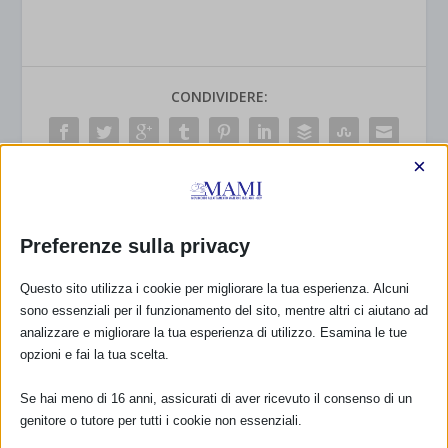
CONDIVIDERE:
×
VALUTARE:
Preferenze sulla privacy
Questo sito utilizza i cookie per migliorare la tua esperienza. Alcuni
sono essenziali per il funzionamento del sito, mentre altri ci aiutano ad
PRECEDENTE
PROSSIMO
analizzare e migliorare la tua esperienza di utilizzo. Esamina le tue
opzioni e fai la tua scelta.
SAM 2017 Cinisello
SAM 2017 ORBETELLO con
Balsamo
resoconto
Se hai meno di 16 anni, assicurati di aver ricevuto il consenso di un
genitore o tutore per tutti i cookie non essenziali.
A CURA DI…