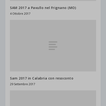
Altri servizi
_ga
Questa categoria include tutti i cookie, i domini e i servizi che non
SAM 2017 a Pavullo nel Frignano (MO)
wp-settings-*
rientrano nelle altre categorie specifiche o che non sono stati
4 Ottobre 2017
_ga_*
wp-settings-time-*
esplicitamente categorizzati.
jetpackState[message]
Mostra dettagli
et-saved-post*
wpc*
Sam 2017 in Calabria con resoconto
29 Settembre 2017