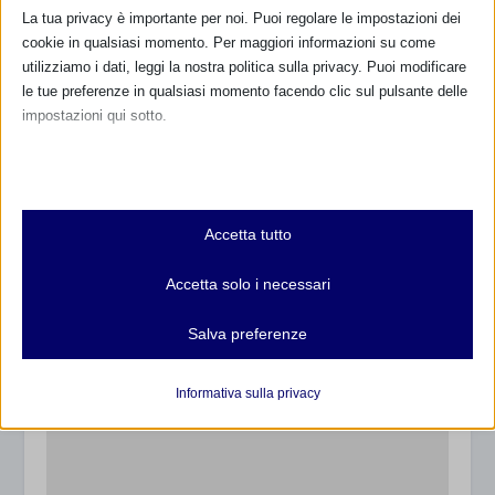
La tua privacy è importante per noi. Puoi regolare le impostazioni dei
Grillandi Raffaella
cookie in qualsiasi momento. Per maggiori informazioni su come
utilizziamo i dati, leggi la nostra politica sulla privacy. Puoi modificare
le tue preferenze in qualsiasi momento facendo clic sul pulsante delle
impostazioni qui sotto.
Nota che, se scegli di disabilitare alcuni tipi di cookie, questo potrebbe
influire sulla tua esperienza del sito e sui servizi che possiamo offrire.
POST CORRELATI
Essenziali
Accetta tutto
I cookie e i servizi essenziali abilitano le funzioni di base e sono
necessari per il corretto funzionamento del sito web. Questi cookie
Accetta solo i necessari
e servizi non richiedono il consenso dell'utente secondo il GDPR.
Mostra dettagli
Salva preferenze
Analitici
et-editor-available-post-*
I cookie di statistica raccolgono informazioni sull'utilizzo,
Informativa sulla privacy
consentendoci di ottenere informazioni su come i visitatori
mhcookie
interagiscono con il nostro sito web.
wordpress_logged_in_*
Mostra dettagli
wordpress_test_cookie