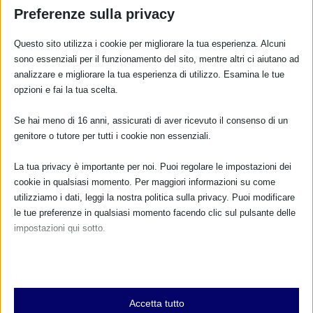
Preferenze sulla privacy
Questo sito utilizza i cookie per migliorare la tua esperienza. Alcuni
RISPONDI
sono essenziali per il funzionamento del sito, mentre altri ci aiutano ad
analizzare e migliorare la tua esperienza di utilizzo. Esamina le tue
opzioni e fai la tua scelta.
Se hai meno di 16 anni, assicurati di aver ricevuto il consenso di un
genitore o tutore per tutti i cookie non essenziali.
La tua privacy è importante per noi. Puoi regolare le impostazioni dei
cookie in qualsiasi momento. Per maggiori informazioni su come
utilizziamo i dati, leggi la nostra politica sulla privacy. Puoi modificare
le tue preferenze in qualsiasi momento facendo clic sul pulsante delle
impostazioni qui sotto.
Nota che, se scegli di disabilitare alcuni tipi di cookie, questo potrebbe
influire sulla tua esperienza del sito e sui servizi che possiamo offrire.
Essenziali
Accetta tutto
I cookie e i servizi essenziali abilitano le funzioni di base e sono