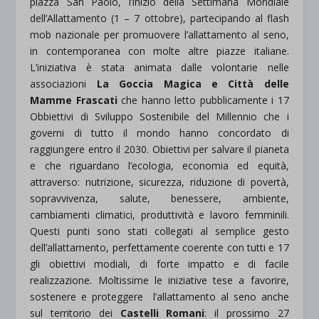
piazza San Paolo, l’inizio della Settimana Mondiale
dell’Allattamento (1 – 7 ottobre), partecipando al flash
mob nazionale per promuovere l’allattamento al seno,
in contemporanea con molte altre piazze italiane.
L’iniziativa è stata animata dalle volontarie nelle
associazioni
La Goccia Magica e Città delle
Mamme Frascati
che hanno letto pubblicamente i 17
Obbiettivi di Sviluppo Sostenibile del Millennio che i
governi di tutto il mondo hanno concordato di
raggiungere entro il 2030. Obiettivi per salvare il pianeta
e che riguardano l’ecologia, economia ed equità,
attraverso: nutrizione, sicurezza, riduzione di povertà,
sopravvivenza, salute, benessere, ambiente,
cambiamenti climatici, produttività e lavoro femminili.
Questi punti sono stati collegati al semplice gesto
dell’allattamento, perfettamente coerente con tutti e 17
gli obiettivi modiali, di forte impatto e di facile
realizzazione. Moltissime le iniziative tese a favorire,
sostenere e proteggere l’allattamento al seno anche
sul territorio dei
Castelli Romani
: il prossimo 27