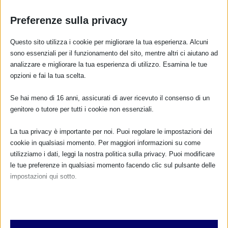
Preferenze sulla privacy
Questo sito utilizza i cookie per migliorare la tua esperienza. Alcuni
sono essenziali per il funzionamento del sito, mentre altri ci aiutano ad
analizzare e migliorare la tua esperienza di utilizzo. Esamina le tue
opzioni e fai la tua scelta.
CALENDARIO EVENTI
Se hai meno di 16 anni, assicurati di aver ricevuto il consenso di un
genitore o tutore per tutti i cookie non essenziali.
Non ci sono eventi
La tua privacy è importante per noi. Puoi regolare le impostazioni dei
cookie in qualsiasi momento. Per maggiori informazioni su come
TUTTI GLI EVENTI
utilizziamo i dati, leggi la nostra politica sulla privacy. Puoi modificare
le tue preferenze in qualsiasi momento facendo clic sul pulsante delle
impostazioni qui sotto.
FARMACI IN ALLATTAMENTO E
GRAVIDANZA
Nota che, se scegli di disabilitare alcuni tipi di cookie, questo potrebbe
influire sulla tua esperienza del sito e sui servizi che possiamo offrire.
Essenziali
NUMERO VERDE GRATUITO