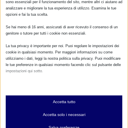
sono essenziali per il funzionamento del sito, mentre altri ci aiutano ad
analizzare e migliorare la tua esperienza di utilizzo. Esamina le tue
Non ci sono eventi
opzioni e fai la tua scelta.
TUTTI GLI EVENTI
Se hai meno di 16 anni, assicurati di aver ricevuto il consenso di un
genitore o tutore per tutti i cookie non essenziali.
La tua privacy è importante per noi. Puoi regolare le impostazioni dei
FARMACI IN ALLATTAMENTO E
cookie in qualsiasi momento. Per maggiori informazioni su come
GRAVIDANZA
utilizziamo i dati, leggi la nostra politica sulla privacy. Puoi modificare
le tue preferenze in qualsiasi momento facendo clic sul pulsante delle
NUMERO VERDE GRATUITO
impostazioni qui sotto.
800.883300
Nota che, se scegli di disabilitare alcuni tipi di cookie, questo potrebbe
Maggiori informazioni
influire sulla tua esperienza del sito e sui servizi che possiamo offrire.
Essenziali
Accetta tutto
I cookie e i servizi essenziali abilitano le funzioni di base e sono
necessari per il corretto funzionamento del sito web. Questi cookie
RIMANI AGGIORNATO
Accetta solo i necessari
e servizi non richiedono il consenso dell'utente secondo il GDPR.
Mostra dettagli
Salva preferenze