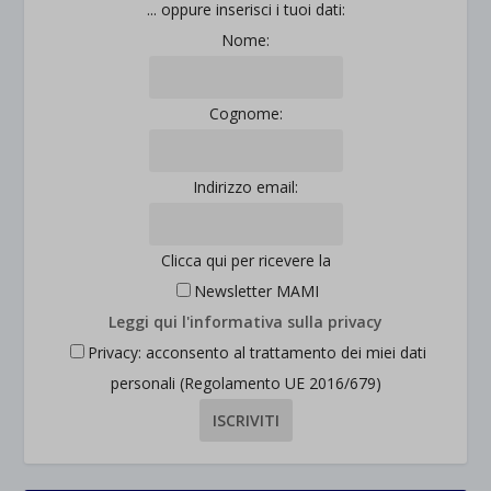
jetpackState[message]
... oppure inserisci i tuoi dati:
Mostra dettagli
Nome:
et-saved-post*
wpc*
Cognome:
Indirizzo email:
Clicca qui per ricevere la
Newsletter MAMI
Leggi qui l'informativa sulla privacy
Privacy: acconsento al trattamento dei miei dati
personali (Regolamento UE 2016/679)