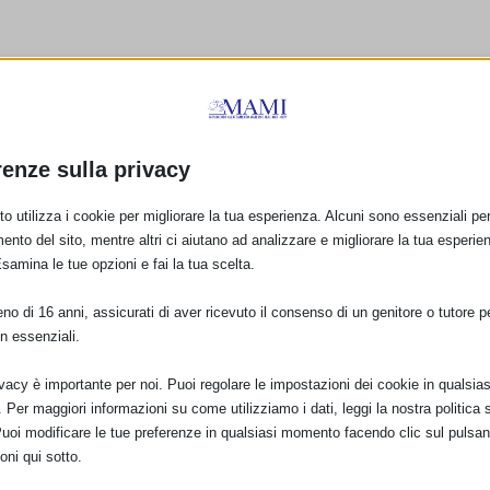
renze sulla privacy
E:
o utilizza i cookie per migliorare la tua esperienza. Alcuni sono essenziali per 
ento del sito, mentre altri ci aiutano ad analizzare e migliorare la tua esperie
Esamina le tue opzioni e fai la tua scelta.
PRO
o di 16 anni, assicurati di aver ricevuto il consenso di un genitore o tutore per
Corso di formazione “LATTE DI MAMMA” – Bucci
n essenziali.
ivacy è importante per noi. Puoi regolare le impostazioni dei cookie in qualsias
Per maggiori informazioni su come utilizziamo i dati, leggi la nostra politica s
Puoi modificare le tue preferenze in qualsiasi momento facendo clic sul pulsan
oni qui sotto.