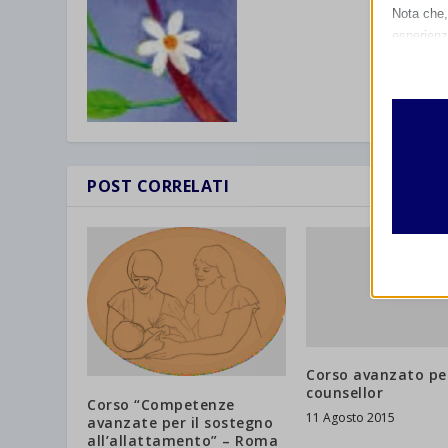
Nota che, 
esperienz
Essen
I cooki
funzio
second
POST CORRELATI
Analit
et-edito
I cooki
informa
mhcook
wordpre
Altri 
wordpre
_ga
Questa 
catego
wp-sett
_ga_*
Corso avanzato pe
wp-sett
jetpack
counsellor
Corso “Competenze
11 Agosto 2015
avanzate per il sostegno
et-save
all’allattamento” – Roma