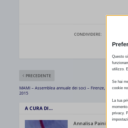
CONDIVIDERE:
Prefe
VALUTAR
Questo sit
funzionam
utilizzo. 
PRECEDENTE
Se hai men
MAMI – Assemblea annuale dei soci – Firenze, 21 febbraio
cookie no
2015
La tua pr
momento. 
A CURA DI…
privacy. 
impostazi
Annalisa Paini