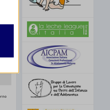
retto
utente
re
erno