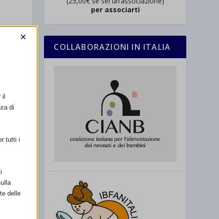
(25,00€ se sei un’associazione)
per associarti
×
COLLABORAZIONI IN ITALIA
il
nza di
SSIMO
 tutti i
nasco (MI)
i
ulla
te delle