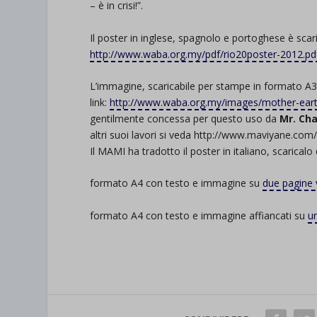
– è in crisi!”.
Il poster in inglese, spagnolo e portoghese è scari
http://www.waba.org.my/pdf/rio20poster-2012.pd
L’immagine, scaricabile per stampe in formato A3,
link:
http://www.waba.org.my/images/mother-eart
gentilmente concessa per questo uso da
Mr. Ch
altri suoi lavori si veda http://www.maviyane.com/
Il MAMI ha tradotto il poster in italiano, scaricalo 
formato A4 con testo e immagine su
due pagine v
formato A4 con testo e immagine affiancati su
u