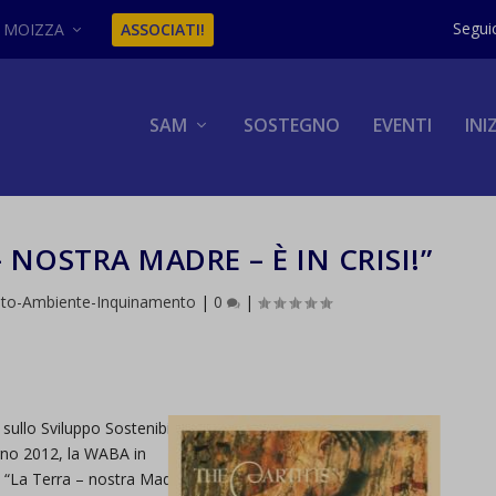
MOIZZA
ASSOCIATI!
SAM
SOSTEGNO
EVENTI
INI
 NOSTRA MADRE – È IN CRISI!”
nto-Ambiente-Inquinamento
|
0
|
sullo Sviluppo Sostenibile
ugno 2012, la WABA in
 “La Terra – nostra Madre