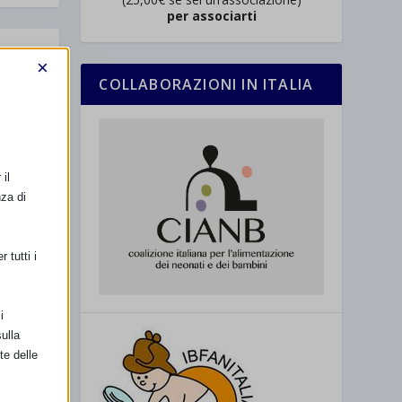
per associarti
×
COLLABORAZIONI IN ITALIA
tte
iDoc
il
nza di
 tutti i
i
ulla
te delle