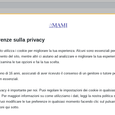
Informazioni sul La
renze sulla privacy
Artificiale da SaPeR
25 Agosto 2015
o utilizza i cookie per migliorare la tua esperienza. Alcuni sono essenziali per 
ento del sito, mentre altri ci aiutano ad analizzare e migliorare la tua esperie
Il Canto della Balena
Esamina le tue opzioni e fai la tua scelta.
Azzurra
ute, il
19 Febbraio 2020
o di 16 anni, assicurati di aver ricevuto il consenso di un genitore o tutore per
zione è
n essenziali.
ivacy è importante per noi. Puoi regolare le impostazioni dei cookie in qualsias
Per maggiori informazioni su come utilizziamo i dati, leggi la nostra politica s
Puoi modificare le tue preferenze in qualsiasi momento facendo clic sul pulsan
oni qui sotto.