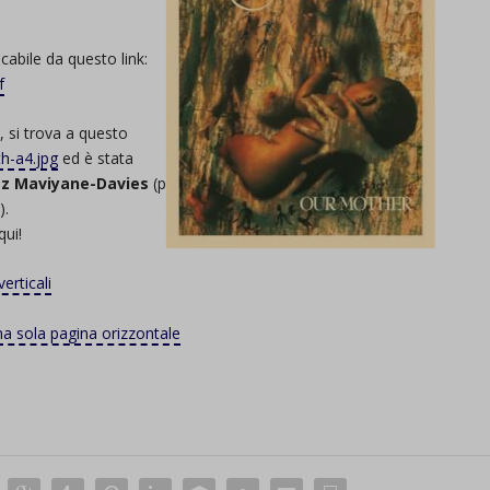
cabile da questo link:
f
 si trova a questo
h-a4.jpg
ed è stata
az Maviyane-Davies
(per
).
qui!
erticali
na sola pagina orizzontale