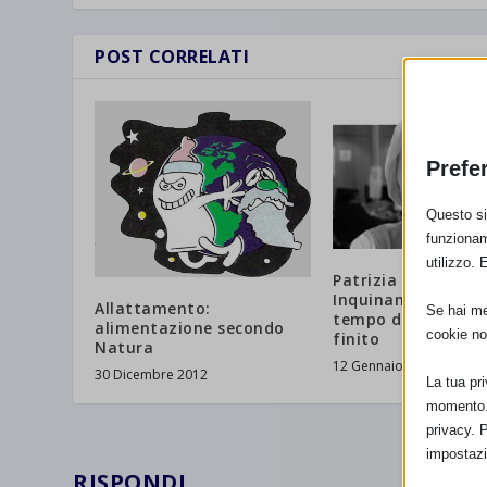
POST CORRELATI
Prefe
Questo sit
funzionam
utilizzo. 
Patrizia Gentilini:
Inquinamento e sal
Allattamento:
Se hai men
tempo della media
alimentazione secondo
cookie no
finito
Natura
12 Gennaio 2013
30 Dicembre 2012
La tua pr
momento. 
privacy. 
impostazi
RISPONDI