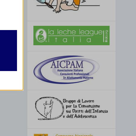
retto
utente
re