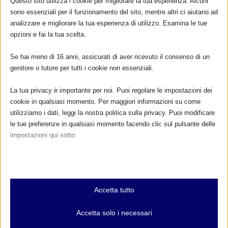
Questo sito utilizza i cookie per migliorare la tua esperienza. Alcuni
CALENDARIO EVENTI
sono essenziali per il funzionamento del sito, mentre altri ci aiutano ad
analizzare e migliorare la tua esperienza di utilizzo. Esamina le tue
opzioni e fai la tua scelta.
Non ci sono eventi
Se hai meno di 16 anni, assicurati di aver ricevuto il consenso di un
TUTTI GLI EVENTI
genitore o tutore per tutti i cookie non essenziali.
La tua privacy è importante per noi. Puoi regolare le impostazioni dei
cookie in qualsiasi momento. Per maggiori informazioni su come
FARMACI IN ALLATTAMENTO E
GRAVIDANZA
utilizziamo i dati, leggi la nostra politica sulla privacy. Puoi modificare
le tue preferenze in qualsiasi momento facendo clic sul pulsante delle
impostazioni qui sotto.
NUMERO VERDE GRATUITO
800.883300
Nota che, se scegli di disabilitare alcuni tipi di cookie, questo potrebbe
influire sulla tua esperienza del sito e sui servizi che possiamo offrire.
Maggiori informazioni
Essenziali
Accetta tutto
I cookie e i servizi essenziali abilitano le funzioni di base e sono
necessari per il corretto funzionamento del sito web. Questi cookie
Accetta solo i necessari
e servizi non richiedono il consenso dell'utente secondo il GDPR.
RIMANI AGGIORNATO