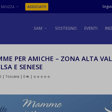
MOIZZA
ASSOCIATI!
SAM
SOSTEGNO
EVENTI
INI
ME PER AMICHE – ZONA ALTA VA
ELSA E SENESE
0
|
Toscana
|
0
|