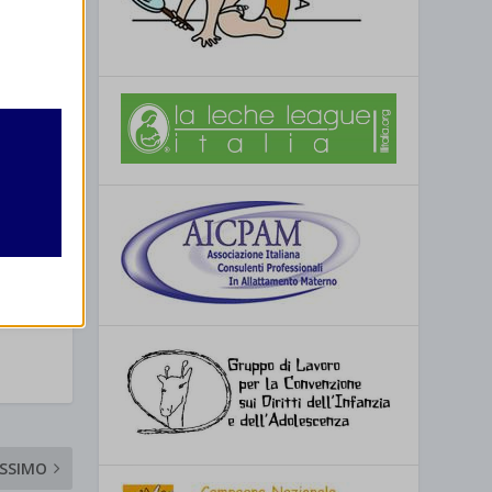
retto
utente
re
SSIMO