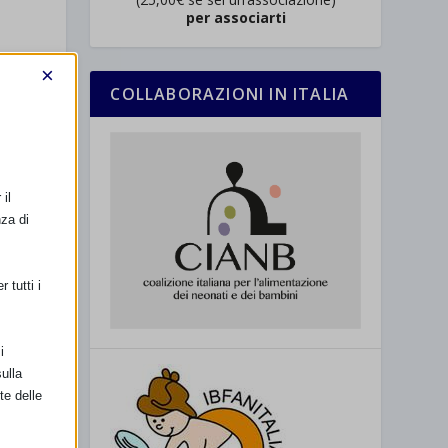
per associarti
×
COLLABORAZIONI IN ITALIA
à
il
e
nza di
 tutti i
i
ulla
te delle