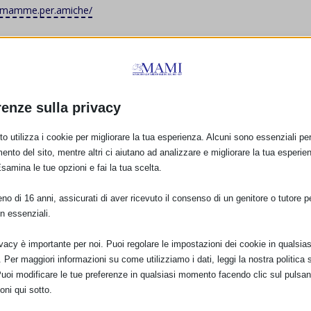
e.mamme.per.amiche/
lità peer to peer, attraverso il rinforzo della fiducia materna nelle
oni corrette con le madri, il supporto nelle eventuali difficoltà che
renze sulla privacy
a della diade mamma-bambino, coerentemente con il progetto “Comunit
o utilizza i cookie per migliorare la tua esperienza. Alcuni sono essenziali per 
’iniziativa internazionale dell’UNICEF “Baby Friendly Community Initiativ
ento del sito, mentre altri ci aiutano ad analizzare e migliorare la tua esperie
già affermato programma internazionale UNICEF-OMS “Ospedali Amici
Esamina le tue opzioni e fai la tua scelta.
o di 16 anni, assicurati di aver ricevuto il consenso di un genitore o tutore per
ione di pratiche rispettose della fisiologia dei bambini e della
n essenziali.
ivacy è importante per noi. Puoi regolare le impostazioni dei cookie in qualsias
Per maggiori informazioni su come utilizziamo i dati, leggi la nostra politica s
Puoi modificare le tue preferenze in qualsiasi momento facendo clic sul pulsan
ue
oni qui sotto.