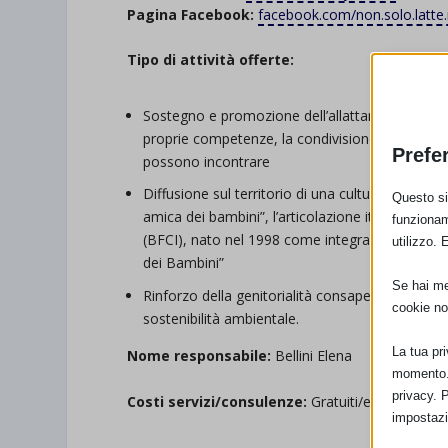
Pagina Facebook:
facebook.com/non.solo.latt
Tipo di attività offerte:
Sostegno e promozione dell’allattamento in moda
proprie competenze, la condivisione di informazi
Prefe
possono incontrare
Diffusione sul territorio di una cultura amic
Questo sit
amica dei bambini”, l’articolazione italiana dell
funzionam
(BFCI), nato nel 1998 come integrazione del 
utilizzo. 
dei Bambini”
Se hai men
Rinforzo della genitorialità consapevole e diffus
cookie no
sostenibilità ambientale.
La tua pr
Nome responsabile:
Bellini Elena
momento. 
privacy. 
Costi servizi/consulenze:
Gratuiti/e per chiunq
impostazi
.