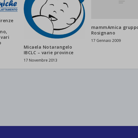
renze
mammAmica gruppo
no,
Rosignano
 vari
17 Gennaio 2009
o
Micaela Notarangelo
IBCLC – varie province
17 Novembre 2013