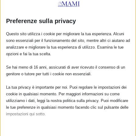
INSIEME PER L’ALLATTAMENTO: START-UP
FORMATORI – pomeriggio aperto al pubblico e
gratuito
Preferenze sulla privacy
12 Gennaio 2016
Questo sito utilizza i cookie per migliorare la tua esperienza. Alcuni
sono essenziali per il funzionamento del sito, mentre altri ci aiutano ad
analizzare e migliorare la tua esperienza di utilizzo. Esamina le tue
opzioni e fai la tua scelta.
RISPONDI
Se hai meno di 16 anni, assicurati di aver ricevuto il consenso di un
genitore o tutore per tutti i cookie non essenziali.
La tua privacy è importante per noi. Puoi regolare le impostazioni dei
cookie in qualsiasi momento. Per maggiori informazioni su come
utilizziamo i dati, leggi la nostra politica sulla privacy. Puoi modificare
le tue preferenze in qualsiasi momento facendo clic sul pulsante delle
impostazioni qui sotto.
Nota che, se scegli di disabilitare alcuni tipi di cookie, questo potrebbe
influire sulla tua esperienza del sito e sui servizi che possiamo offrire.