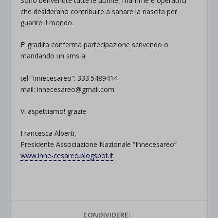
Sono benvenute tutte le donne, mamme e operatrici
che desiderano contribuire a sanare la nascita per
guarire il mondo.
E’ gradita conferma partecipazione scrivendo o
mandando un sms a:
tel “Innecesareo”: 333.5489414
mail: innecesareo@gmail.com
Vi aspettiamo! grazie
Francesca Alberti,
Presidente Associazione Nazionale “Innecesareo”
www.inne-cesareo.blogspot.
it
CONDIVIDERE: