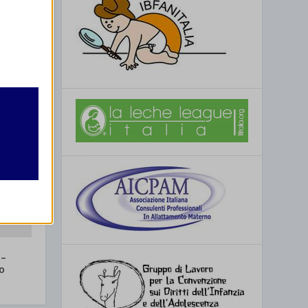
retto
utente
re
 –
o