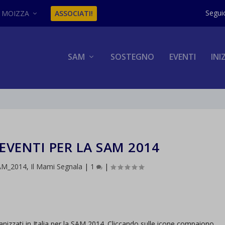
MOIZZA
ASSOCIATI!
SAM
SOSTEGNO
EVENTI
INI
EVENTI PER LA SAM 2014
SAM_2014
,
Il Mami Segnala
|
1
|
nizzati in Italia per la SAM 2014. Cliccando sulle icone compaiono