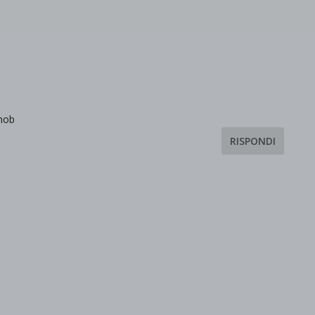
d-post*
 mob
RISPONDI