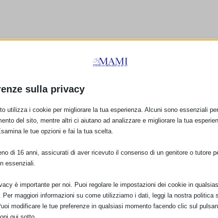
renze sulla privacy
E:
o utilizza i cookie per migliorare la tua esperienza. Alcuni sono essenziali per 
ento del sito, mentre altri ci aiutano ad analizzare e migliorare la tua esperie
Esamina le tue opzioni e fai la tua scelta.
PRO
o di 16 anni, assicurati di aver ricevuto il consenso di un genitore o tutore per
SAM 2014 a Faenza, Lugo
n essenziali.
ivacy è importante per noi. Puoi regolare le impostazioni dei cookie in qualsias
Per maggiori informazioni su come utilizziamo i dati, leggi la nostra politica s
Puoi modificare le tue preferenze in qualsiasi momento facendo clic sul pulsan
oni qui sotto.