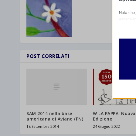
Nota che, 
esperienz
Essen
I cooki
funzio
second
POST CORRELATI
Analit
et-edito
I cooki
informa
mhcook
wordpre
Altri 
wordpre
_ga
Questa 
catego
SAM 2014 nella base
W LA PAPPA! Nuova
wp-sett
_ga_*
americana di Aviano (PN)
Edizione
wp-sett
jetpack
18 Settembre 2014
24 Giugno 2022