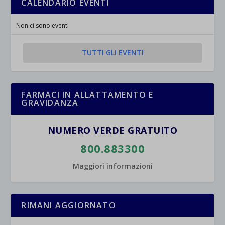
CALENDARIO EVENTI
esplicitamente categorizzati.
jetpackState[message]
Mostra dettagli
Non ci sono eventi
et-saved-post*
TUTTI GLI EVENTI
wpc*
FARMACI IN ALLATTAMENTO E
GRAVIDANZA
NUMERO VERDE GRATUITO
800.883300
Maggiori informazioni
RIMANI AGGIORNATO