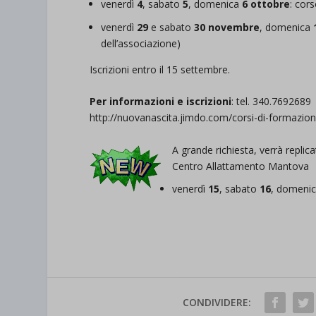
venerdì
4
, sabato
5
, domenica
6
ottobre
: cor
venerdì
29
e sabato
30 novembre
, domenica
dell’associazione)
Iscrizioni entro il 15 settembre.
Per informazioni e iscrizioni
: tel. 340.769268
http://nuovanascita.jimdo.com/corsi-di-formazion
A grande richiesta, verrà repli
Centro Allattamento Mantova
venerdì
15
, sabato
16
, domeni
CONDIVIDERE: