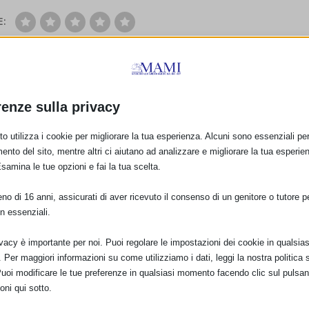
E:
PRO
renze sulla privacy
1° Convegno Latte & Coccole: “ACCOGLIERE LA 
A!”
o utilizza i cookie per migliorare la tua esperienza. Alcuni sono essenziali per 
ento del sito, mentre altri ci aiutano ad analizzare e migliorare la tua esperie
Esamina le tue opzioni e fai la tua scelta.
o di 16 anni, assicurati di aver ricevuto il consenso di un genitore o tutore per
n essenziali.
ivacy è importante per noi. Puoi regolare le impostazioni dei cookie in qualsias
Per maggiori informazioni su come utilizziamo i dati, leggi la nostra politica s
Puoi modificare le tue preferenze in qualsiasi momento facendo clic sul pulsan
oni qui sotto.