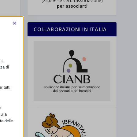
(25,00€ se sei un’associazione)
per associarti
×
COLLABORAZIONI IN ITALIA
SSIMO
NASCITA” –
Roma
il
nza di
 tutti i
i
ulla
te delle