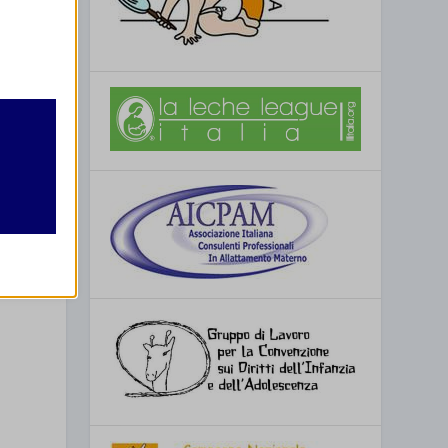
retto
utente
re