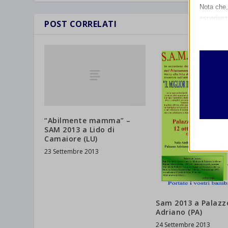
Nota che, 
esperienz
POST CORRELATI
Essen
I cooki
funzio
second
Analit
et-edito
I cooki
“Abilmente mamma” –
informa
mhcook
SAM 2013 a Lido di
Camaiore (LU)
wordpre
Altri 
23 Settembre 2013
wordpre
_ga
Questa 
catego
wp-sett
_ga_*
wp-sett
jetpack
Sam 2013 a Palazz
Adriano (PA)
et-save
24 Settembre 2013