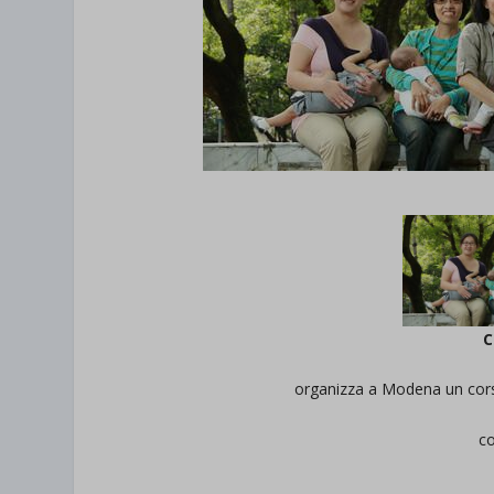
C
organizza a Modena un cors
c