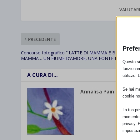
VALUTAR
PRECEDENTE
Prefe
Concorso fotografico ” LATTE DI MAMMA E BRACCIA DI
MAMMA… UN FIUME D’AMORE, UNA FONTE DI SICUREZZ
Questo sit
funzionam
A CURA DI…
utilizzo. 
Se hai men
Annalisa Paini
cookie no
La tua pr
momento. 
privacy. 
impostazi