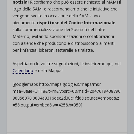
notizia!
Ricordiamo che può essere richiesto al MAMI il
logo della SAM, e raccomandiamo che le iniziative che
vengono svolte in occasione della SAM siano
pienamente
rispettose del Codice Internazionale
sulla commercializzazione dei Sostituti del Latte
Materno, evitando sponsorizzazioni o collaborazioni
con aziende che producono e distribuiscono alimenti
per l’infanzia, biberon, tettarelle e tiralatte.
Aspettiamo le vostre segnalazioni, le inseriremo qui, nel
Calendario
e nella Mappa!
[googlemaps http://maps.google.it/maps/ms?
msa=0&ie=UTF8&t=m&vpsrc=0&msid=2047619438790
80856070.0004a9316dec2d38c1fd6&source=embed&z
=5&output=embed&w=425&h=350]