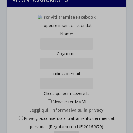
RIMANI AGGIORNATO
_ga_*
wp-settings-time-*
esplicitamente categorizzati.
jetpackState[message]
Mostra dettagli
... oppure inserisci i tuoi dati:
et-saved-post*
Nome:
wpc*
Cognome:
Indirizzo email:
Clicca qui per ricevere la
Newsletter MAMI
Leggi qui l'informativa sulla privacy
Privacy: acconsento al trattamento dei miei dati
personali (Regolamento UE 2016/679)