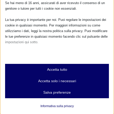
Se hai meno di 16 anni, assicurati di aver ricevuto il consenso di un
genitore o tutore per tutti i cookie non essenziali.
La tua privacy è importante per noi. Puoi regolare le impostazioni dei
cookie in qualsiasi momento. Per maggiori informazioni su come
LA LECHE LEAGUE – Gruppi e consulenti in
utilizziamo i dati, leggi la nostra politica sulla privacy. Puoi modificare
Sardegna
le tue preferenze in qualsiasi momento facendo clic sul pulsante delle
28 Aprile 2010
impostazioni qui sotto.
Nota che, se scegli di disabilitare alcuni tipi di cookie, questo potrebbe
influire sulla tua esperienza del sito e sui servizi che possiamo offrire.
Essenziali
CALENDARIO EVENTI
Accetta tutto
I cookie e i servizi essenziali abilitano le funzioni di base e sono
necessari per il corretto funzionamento del sito web. Questi cookie
Non ci sono eventi
Accetta solo i necessari
e servizi non richiedono il consenso dell'utente secondo il GDPR.
Mostra dettagli
Salva preferenze
TUTTI GLI EVENTI
Analitici
et-editor-available-post-*
I cookie di statistica raccolgono informazioni sull'utilizzo,
Informativa sulla privacy
consentendoci di ottenere informazioni su come i visitatori
mhcookie