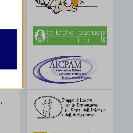
retto
utente
re
a,