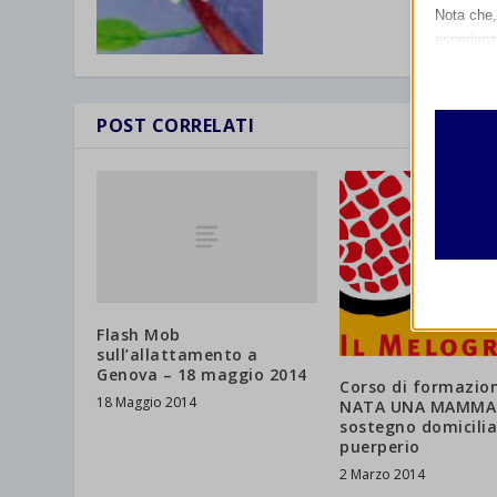
Nota che, 
esperienz
Essen
I cooki
funzio
POST CORRELATI
second
Analit
et-edito
I cooki
informa
mhcook
wordpre
Altri 
Flash Mob
wordpre
_ga
sull’allattamento a
Questa 
Genova – 18 maggio 2014
catego
wp-sett
Corso di formazio
_ga_*
18 Maggio 2014
NATA UNA MAMMA –
wp-sett
sostegno domicilia
jetpack
puerperio
et-save
2 Marzo 2014