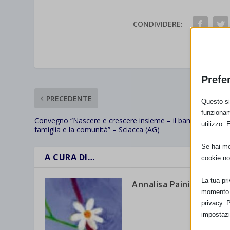
CONDIVIDERE:
VALUTAR
Prefe
PRECEDENTE
Questo sit
funzionam
Convegno “Nascere e crescere insieme – il bambino, la
utilizzo. 
famiglia e la comunità” – Sciacca (AG)
Se hai men
A CURA DI…
cookie no
La tua pr
Annalisa Paini
momento. 
privacy. 
impostazi