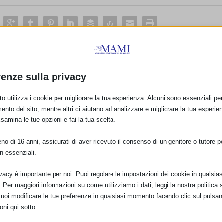
E:
renze sulla privacy
PRO
o utilizza i cookie per migliorare la tua esperienza. Alcuni sono essenziali per 
ento del sito, mentre altri ci aiutano ad analizzare e migliorare la tua esperie
L’uso dei mezzi di contrasto nella donna 
Esamina le tue opzioni e fai la tua scelta.
o di 16 anni, assicurati di aver ricevuto il consenso di un genitore o tutore per
n essenziali.
ivacy è importante per noi. Puoi regolare le impostazioni dei cookie in qualsias
Per maggiori informazioni su come utilizziamo i dati, leggi la nostra politica s
Puoi modificare le tue preferenze in qualsiasi momento facendo clic sul pulsan
oni qui sotto.