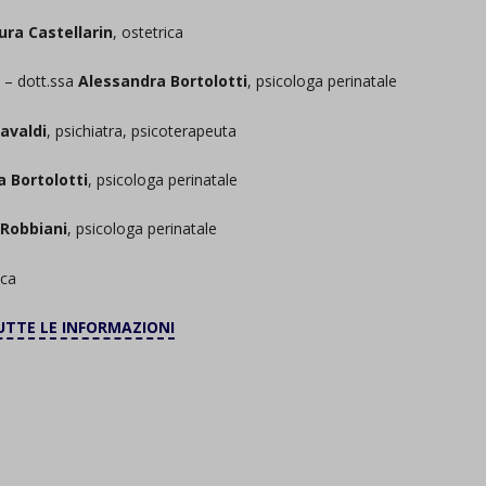
ura Castellarin
, ostetrica
e
– dott.ssa
Alessandra Bortolotti
, psicologa perinatale
avaldi
, psichiatra, psicoterapeuta
 Bortolotti
, psicologa perinatale
 Robbiani
, psicologa perinatale
ica
UTTE LE INFORMAZIONI