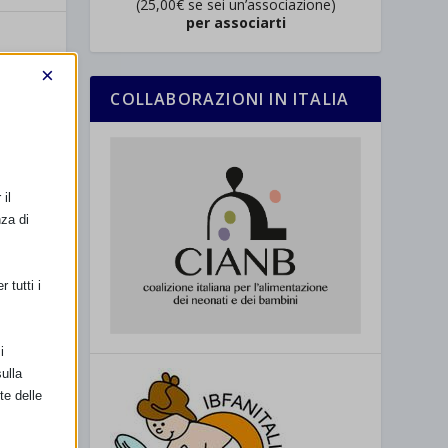
(25,00€ se sei un’associazione)
per associarti
×
COLLABORAZIONI IN ITALIA
SSIMO
il
nza di
che allatta
 tutti i
i
ulla
te delle