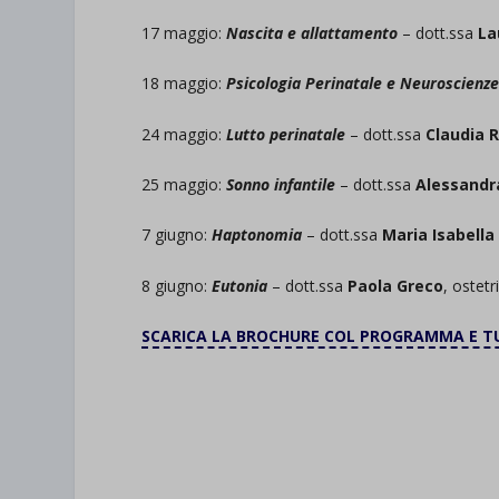
17 maggio:
Nascita e allattamento
– dott.ssa
La
18 maggio:
Psicologia Perinatale e Neuroscienz
24 maggio:
Lutto perinatale
– dott.ssa
Claudia R
25 maggio:
Sonno infantile
– dott.ssa
Alessandra
7 giugno:
Haptonomia
– dott.ssa
Maria Isabella
8 giugno:
Eutonia
– dott.ssa
Paola Greco
, ostetr
SCARICA LA BROCHURE COL PROGRAMMA E T