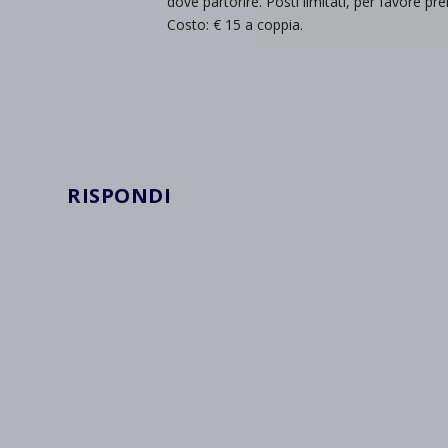
dove partorire. Posti limitati, per favore pr
wpc*
Costo: € 15 a coppia.
RISPONDI