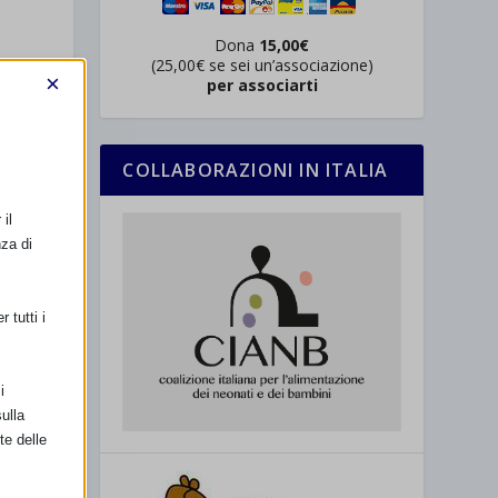
Dona
15,00€
(25,00€ se sei un’associazione)
×
per associarti
COLLABORAZIONI IN ITALIA
il
nza di
 tutti i
ento
ione
i
ulla
te delle