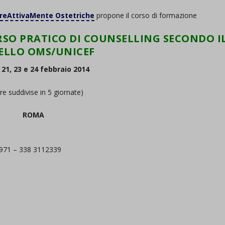
reAttivaMente Ostetriche
propone il corso di formazione
SO PRATICO DI COUNSELLING SECONDO I
LLO OMS/UNICEF
, 21, 23 e 24 febbraio 2014
re suddivise in 5 giornate)
ROMA
8971 – 338 3112339