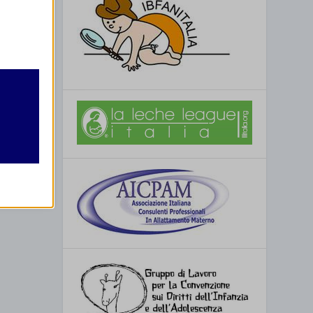
retto
utente
re