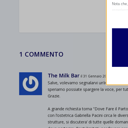
Nota che, 
esperienz
Essen
I cooki
funzio
second
1 COMMENTO
Analit
et-edito
I cooki
informa
mhcook
The Milk Bar
il 31 Gennaio 2014 alle 16:33
wordpre
Salve, volevamo segnalarvi un’incontro molt
Altri 
wordpre
speriamo possiate spargere la voce, per t
_ga
Questa 
Grazie.
catego
wp-sett
_ga_*
wp-sett
A grande richiesta torna “Dove Fare il Part
jetpack
con l’ostetrica Gabriella Pacini circa le diver
et-save
strutture, si discutera’ di tutte quelle dom