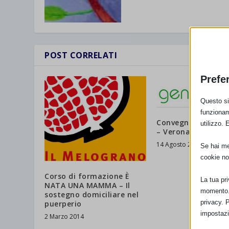
POST CORRELATI
Prefe
Questo sit
funzionam
Convegno “Home vi
utilizzo. 
– Verona
14 Agosto 2014
Se hai men
cookie no
Corso di formazione È
La tua pr
NATA UNA MAMMA – Il
momento. 
sostegno domiciliare nel
privacy. 
puerperio
impostazi
2 Marzo 2014