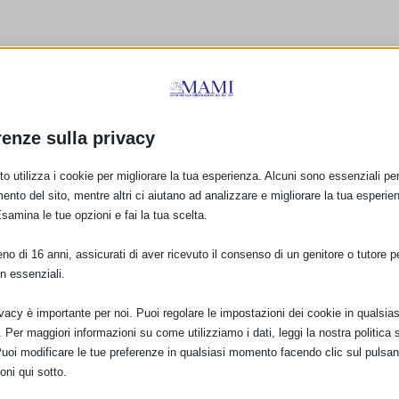
renze sulla privacy
o utilizza i cookie per migliorare la tua esperienza. Alcuni sono essenziali per 
ento del sito, mentre altri ci aiutano ad analizzare e migliorare la tua esperie
siting”
Esamina le tue opzioni e fai la tua scelta.
o di 16 anni, assicurati di aver ricevuto il consenso di un genitore o tutore per
Corso FAD Allattam
n essenziali.
al seno – FIMP e Reg
Toscana
ivacy è importante per noi. Puoi regolare le impostazioni dei cookie in qualsias
2 Giugno 2013
Per maggiori informazioni su come utilizziamo i dati, leggi la nostra politica s
Puoi modificare le tue preferenze in qualsiasi momento facendo clic sul pulsan
oni qui sotto.