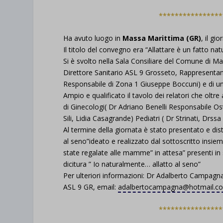
****************
Ha avuto luogo in
Massa Marittima (GR)
, il g
Il titolo del convegno era “Allattare è un fatto nat
Si è svolto nella Sala Consiliare del Comune di Ma
Direttore Sanitario ASL 9 Grosseto, Rappresenta
Responsabile di Zona 1 Giuseppe Boccuni) e di u
Ampio e qualificato il tavolo dei relatori che oltr
di Ginecologi( Dr Adriano Benelli Responsabile O
Sili, Lidia Casagrande) Pediatri ( Dr Strinati, Drssa 
Al termine della giornata è stato presentato e dist
al seno”ideato e realizzato dal sottoscritto insi
state regalate alle mamme” in attesa” presenti in s
dicitura ” Io naturalmente… allatto al seno”
Per ulteriori informazioni: Dr Adalberto Campagn
ASL 9 GR, email:
adalbertocampagna@hotmail.c
****************