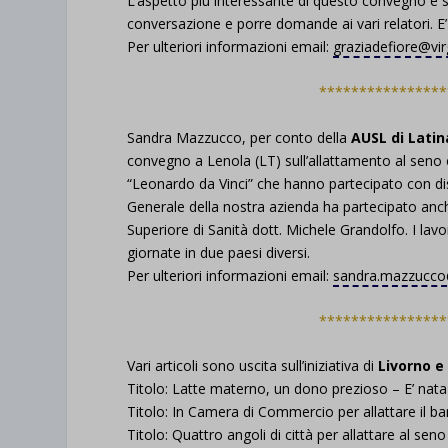
L’aspetto più interessante di questo convegno è 
conversazione e porre domande ai vari relatori. E
et-save
Per ulteriori informazioni email:
graziadefiore@virgi
wpc*
****************
Sandra Mazzucco, per conto della
AUSL di Latin
convegno a Lenola (LT) sull’allattamento al seno e 
“Leonardo da Vinci” che hanno partecipato con dis
Generale della nostra azienda ha partecipato anche 
Superiore di Sanità dott. Michele Grandolfo. I lav
giornate in due paesi diversi.
Per ulteriori informazioni email:
sandra.mazzucco@t
****************
Vari articoli sono uscita sull’iniziativa di
Livorno e
Titolo: Latte materno, un dono prezioso – E’ nat
Titolo: In Camera di Commercio per allattare il b
Titolo: Quattro angoli di città per allattare al seno