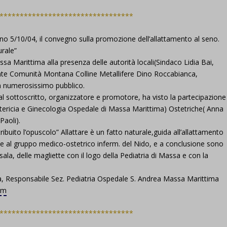
*********************************
iorno 5/10/04, il convegno sulla promozione dell’allattamento al seno.
urale”
ssa Marittima alla presenza delle autorità locali(Sindaco Lidia Bai,
nte Comunità Montana Colline Metallifere Dino Roccabianca,
n numerosissimo pubblico.
e al sottoscritto, organizzatore e promotore, ha visto la partecipazione
stericia e Ginecologia Ospedale di Massa Marittima) Ostetriche( Anna
Paoli).
ribuito l’opuscolo” Allattare è un fatto naturale,guida all’allattamento
eme al gruppo medico-ostetrico inferm. del Nido, e a conclusione sono
ala, delle magliette con il logo della Pediatria di Massa e con la
a, Responsabile Sez. Pediatria Ospedale S. Andrea Massa Marittima
om
*********************************