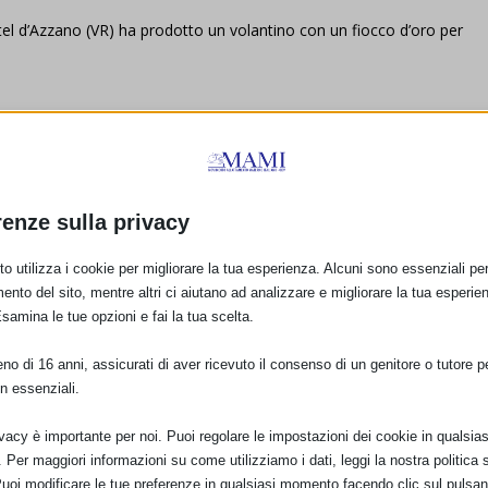
tel d’Azzano (VR) ha prodotto un volantino con un fiocco d’oro per
*********************************
ie iniziative sul territorio che hanno coinvolto gruppi di mamme e di
 in ogni paese dove si è tenuta una manifestazione con la partecipazion
renze sulla privacy
o.it
o utilizza i cookie per migliorare la tua esperienza. Alcuni sono essenziali per 
ento del sito, mentre altri ci aiutano ad analizzare e migliorare la tua esperie
*********************************
Esamina le tue opzioni e fai la tua scelta.
e di Roma ha organizzato in occasione della Settimana Mondiale
o di 16 anni, assicurati di aver ricevuto il consenso di un genitore o tutore per
 il museo dei bambini della città di Roma. L’ingresso era gratuito e i
n essenziali.
i fumetti elettronici del MAMI –
Noi siamo mammiferi
e
Allattamento
di è stato fatto tramite le offerte per magliette e spilli fatti per
ivacy è importante per noi. Puoi regolare le impostazioni dei cookie in qualsias
Per maggiori informazioni su come utilizziamo i dati, leggi la nostra politica s
ibero.it
Puoi modificare le tue preferenze in qualsiasi momento facendo clic sul pulsan