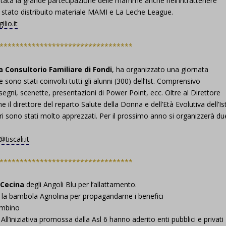
stata la grande partecipazione delle mamme anche nell’intrattenere
’ stato distribuito materiale MAMI e La Leche League.
d-post*
lio.it
*********************************
a Consultorio Familiare di Fondi
, ha organizzato una giornata
sono stati coinvolti tutti gli alunni (300) dell’Ist. Comprensivo
egni, scenette, presentazioni di Power Point, ecc. Oltre al Direttore
il direttore del reparto Salute della Donna e dell’Età Evolutiva dell’Ist
ori sono stati molto apprezzati. Per il prossimo anno si organizzerà du
iscali.it
*********************************
 Cecina
degli Angoli Blu per l’allattamento.
a la bambola Agnolina per propagandarne i benefici
ambino
 All’iniziativa promossa dalla Asl 6 hanno aderito enti pubblici e privati