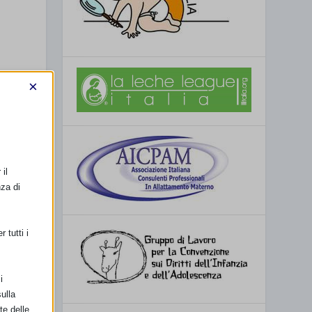
×
e
il
nza di
 tutti i
:
i
ulla
te delle