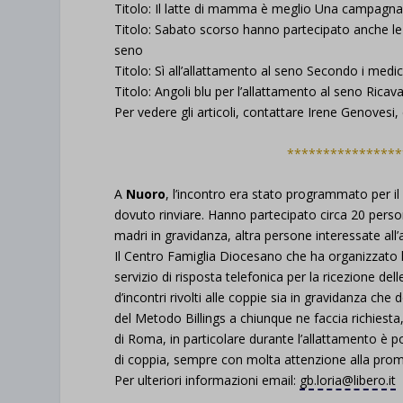
Titolo: Il latte di mamma è meglio Una campagna del
Titolo: Sabato scorso hanno partecipato anche le s
seno
Titolo: Sì all’allattamento al seno Secondo i medic
Titolo: Angoli blu per l’allattamento al seno Ricav
Per vedere gli articoli, contattare Irene Genovesi
****************
A
Nuoro
, l’incontro era stato programmato per il 
dovuto rinviare. Hanno partecipato circa 20 person
madri in gravidanza, altra persone interessate al
Il Centro Famiglia Diocesano che ha organizzato 
servizio di risposta telefonica per la ricezione 
d’incontri rivolti alle coppie sia in gravidanza c
del Metodo Billings a chiunque ne faccia richiesta, 
di Roma, in particolare durante l’allattamento è po
di coppia, sempre con molta attenzione alla prom
Per ulteriori informazioni email:
gb.loria@libero.it