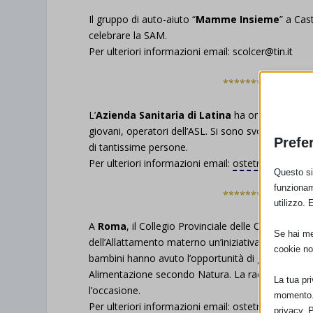
Il gruppo di auto-aiuto “
Mamme Insieme
” a Cas
celebrare la SAM.
Per ulteriori informazioni email:
scolcer@tin.it
****************
L’
Azienda Sanitaria di Latina
ha organizzato var
giovani, operatori dell’ASL. Si sono svolti ritrovi
Prefe
di tantissime persone.
Per ulteriori informazioni email:
ostetricagio@liber
Questo sit
funzionam
****************
utilizzo. 
A
Roma
, il Collegio Provinciale delle Ostetrich
Se hai men
dell’Allattamento materno un’iniziativa a EXPLORA,
cookie no
bambini hanno avuto l’opportunità di giocare con 
Alimentazione secondo Natura
. La raccolta di fon
La tua pr
l’occasione.
momento. 
Per ulteriori informazioni email:
ostetriche_roma@l
privacy. 