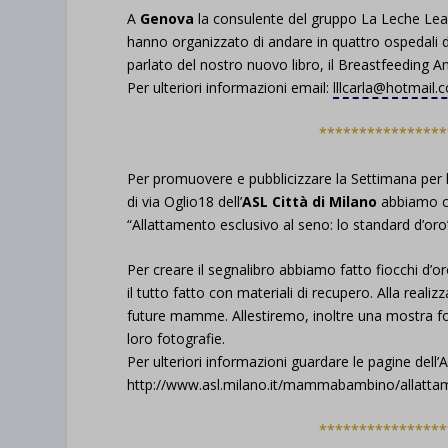
A
Genova
la consulente del gruppo La Leche Leagu
hanno organizzato di andare in quattro ospedali 
parlato del nostro nuovo libro, il Breastfeeding A
Per ulteriori informazioni email:
lllcarla@hotmail.
****************
Per promuovere e pubblicizzare la Settimana per l
di via Oglio18 dell’
ASL Città di Milano
abbiamo cr
“Allattamento esclusivo al seno: lo standard d’oro
Per creare il segnalibro abbiamo fatto fiocchi d’o
il tutto fatto con materiali di recupero. Alla rea
future mamme. Allestiremo, inoltre una mostra f
loro fotografie.
Per ulteriori informazioni guardare le pagine dell’A
http://www.asl.milano.it/mammabambino/allatta
****************