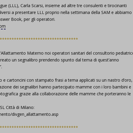
e (LLL), Carla Scarsi, insieme ad altre tre consulenti e tirocinanti
diversi a presentare LLL proprio nella settimana della SAM e abbiamo
nswer Book, per gli operatori.
com
*********************************
’Allattamento Materno noi operatori sanitari del consultorio pediatric
eato un segnalibro prendendo spunto dal tema di quest’anno
”.
ro e cartoncini con stampato frasi a tema applicati su un nastro d’oro,
lizzazione dei segnalibri hanno partecipato mamme con i loro bambini e
otografica grazie alla collaborazione delle mamme che porteranno le
SL Città di Milano:
mento/divgen_allattamento.asp
*********************************