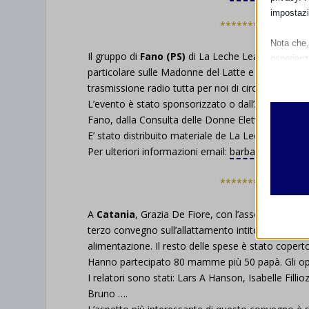
impostazi
****************
Nota che, 
Il gruppo di
Fano (PS)
di La Leche League ha organ
esperienz
particolare sulle Madonne del Latte e Opere Rigu
Essen
trasmissione radio tutta per noi di circa 15 minut
I cooki
L’evento è stato sponsorizzato o dall’Assessore Pr
funzio
Fano, dalla Consulta delle Donne Elette, dalla Pri
second
E’ stato distribuito materiale de La Leche League.
Per ulteriori informazioni email:
barbara.bellini4@vi
Analit
et-edito
I cooki
****************
informa
mhcook
A
Catania
, Grazia De Fiore, con l’associazione “ 
wordpre
terzo convegno sull’allattamento intitolato . E’ 
Altri 
alimentazione. Il resto delle spese è stato copert
wordpre
_ga
Questa 
Hanno partecipato 80 mamme più 50 papà. Gli oper
catego
wp-sett
_ga_*
I relatori sono stati: Lars A Hanson, Isabelle Fill
Bruno ….
wp-sett
jetpack