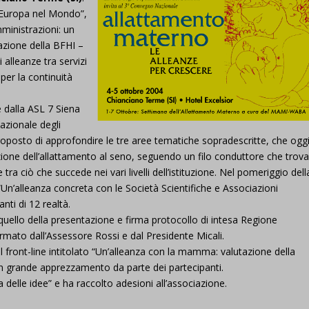
in Europa nel Mondo”,
ministrazioni: un
azione della BFHI –
lleanze tra servizi
 per la continuità
 dalla ASL 7 Siena
Nazionale degli
posto di approfondire le tre aree tematiche sopradescritte, che ogg
ione dell’allattamento al seno, seguendo un filo conduttore che trov
tra ciò che succede nei vari livelli dell’istituzione. Nel pomeriggio dell
Un’alleanza concreta con le Società Scientifiche e Associazioni
nti di 12 realtà.
uello della presentazione e firma protocollo di intesa Regione
mato dall’Assessore Rossi e dal Presidente Micali.
l front-line intitolato “Un’alleanza con la mamma: valutazione della
n grande apprezzamento da parte dei partecipanti.
 delle idee” e ha raccolto adesioni all’associazione.