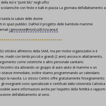
la Asl e “punti blu” negli uffici
colaresche con feste e balli in piazza La giornata dell’allattamento a
i tutela la salute delle donne
ati in spazi pubblici. Dall’Asl il progetto delle bambole-mamme
, email
i.genovese@nord.usl6.toscana.it
*********************************
02 ottobre all’interno della SAM, ma per motivi organizzativi si è
e, madri con bimbi piccoli e grandi (2 anni) ancora in allattamento,
l’argomento come ostetriche e altro personale sanitario.
l’incontro sta attivando un gruppo di auto-aiuto di mamme e un
delle istanze immediate, inoltre stiamo programmando un calendario
he dopo la nascita. Lo stesso Centro offre gratuitamente l’insegnamento
gli insegnanti sono specializzati e certificati dalla Università Cattolica
ssibile avere informazioni anche per l’aspetto della fertilità e rapporti
ozione dell’allattamento al seno.