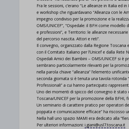
Fra le sessioni, c’erano “Le alleanze in Italia ed 
e workshop che riguardavano “Alleanza con le Am
impegno condiviso per la promozione e la realizz
OMS/UNICEF”, “Ospedale: il BFH come modello di a
e professioni”, e Territorio: le alleanze necessarie
del percorso nascita. Attori e reti”.
Il convegno, organizzato dalla Regione Toscana e
con il Comitato Italiano per l’Unicef e dalla Rete 
Ospedali Amici dei Bambini – OMS/UNICEF si è pro
sembrano particolarmente rilevanti per la promoz
nella parola chiave “alleanza” l’elemento unificante 
seconda giornata si è tenuta una tavola rotonda “
Professionali” a cui hanno partecipato rappresenta
Uno dei momenti di spicco del convegno è stato q
Toscana/UNICEF per la promozione della BFHI, fir
Un seminario di carattere pratico per operatori de
poppata e comunicazione efficace” ha riscosso u
Nella hall uno spazio MAMI era dedicato alla “fiera
Per ulteriori informazioni:
i.giani@usl7.toscana.it