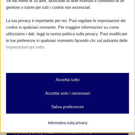
Se hai meno di 16 anni, assicurati di aver ricevuto il consenso di un
genitore o tutore per tutti i cookie non essenziali.
La tua privacy è importante per noi. Puoi regolare le impostazioni dei
cookie in qualsiasi momento. Per maggiori informazioni su come
utilizziamo i dati, leggi la nostra politica sulla privacy. Puoi modificare
le tue preferenze in qualsiasi momento facendo clic sul pulsante delle
impostazioni qui sotto.
Nota che, se scegli di disabilitare alcuni tipi di cookie, questo potrebbe
influire sulla tua esperienza del sito e sui servizi che possiamo offrire.
Essenziali
CALENDARIO EVENTI
Accetta tutto
I cookie e i servizi essenziali abilitano le funzioni di base e sono
necessari per il corretto funzionamento del sito web. Questi cookie
Non ci sono eventi
Accetta solo i necessari
e servizi non richiedono il consenso dell'utente secondo il GDPR.
Mostra dettagli
TUTTI GLI EVENTI
Salva preferenze
Analitici
et-editor-available-post-*
I cookie di statistica raccolgono informazioni sull'utilizzo,
Informativa sulla privacy
consentendoci di ottenere informazioni su come i visitatori
mhcookie
FARMACI IN ALLATTAMENTO E
interagiscono con il nostro sito web.