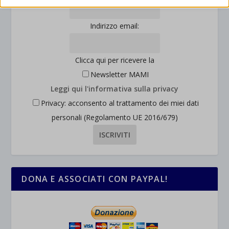
mhcookie
interagiscono con il nostro sito web.
wordpress_logged_in_*
Mostra dettagli
Indirizzo email:
wordpress_test_cookie
Altri servizi
_ga
Questa categoria include tutti i cookie, i domini e i servizi che non
wp-settings-*
Clicca qui per ricevere la
rientrano nelle altre categorie specifiche o che non sono stati
_ga_*
wp-settings-time-*
Newsletter MAMI
esplicitamente categorizzati.
jetpackState[message]
Leggi qui l'informativa sulla privacy
Mostra dettagli
Privacy: acconsento al trattamento dei miei dati
personali (Regolamento UE 2016/679)
et-saved-post*
wpc*
DONA E ASSOCIATI CON PAYPAL!