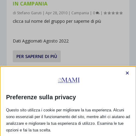
IN CAMPANIA
di
Stefano Garuti
|
Apr 28, 2010
|
Campania
|
0
|
clicca sul nome del gruppo per saperne di più
Dati Aggiornati Agosto 2022
PER SAPERNE DI PIÙ
×
CALENDARIO EVENTI
Preferenze sulla privacy
Non ci sono eventi
Questo sito utilizza i cookie per migliorare la tua esperienza. Alcuni
sono essenziali per il funzionamento del sito, mentre altri ci aiutano ad
TUTTI GLI EVENTI
analizzare e migliorare la tua esperienza di utilizzo. Esamina le tue
opzioni e fai la tua scelta.