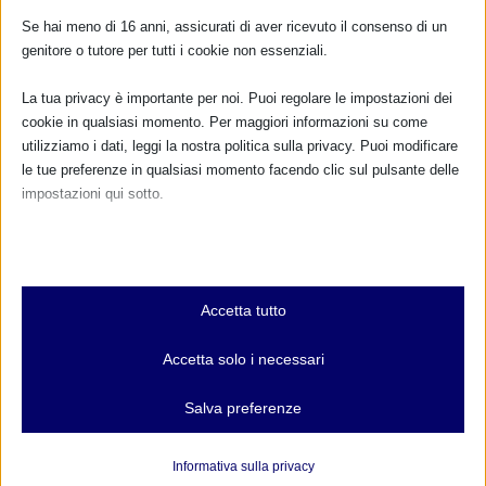
Se hai meno di 16 anni, assicurati di aver ricevuto il consenso di un
FARMACI IN ALLATTAMENTO E
GRAVIDANZA
genitore o tutore per tutti i cookie non essenziali.
La tua privacy è importante per noi. Puoi regolare le impostazioni dei
NUMERO VERDE GRATUITO
cookie in qualsiasi momento. Per maggiori informazioni su come
800.883300
utilizziamo i dati, leggi la nostra politica sulla privacy. Puoi modificare
le tue preferenze in qualsiasi momento facendo clic sul pulsante delle
Maggiori informazioni
impostazioni qui sotto.
Nota che, se scegli di disabilitare alcuni tipi di cookie, questo potrebbe
influire sulla tua esperienza del sito e sui servizi che possiamo offrire.
RIMANI AGGIORNATO
Essenziali
Accetta tutto
I cookie e i servizi essenziali abilitano le funzioni di base e sono
necessari per il corretto funzionamento del sito web. Questi cookie
Accetta solo i necessari
... oppure inserisci i tuoi dati:
e servizi non richiedono il consenso dell'utente secondo il GDPR.
Nome:
Mostra dettagli
Salva preferenze
Analitici
et-editor-available-post-*
I cookie di statistica raccolgono informazioni sull'utilizzo,
Cognome:
Informativa sulla privacy
consentendoci di ottenere informazioni su come i visitatori