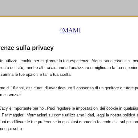
renze sulla privacy
o utilizza i cookie per migliorare la tua esperienza. Alcuni sono essenziali per 
E:
ento del sito, mentre altri ci aiutano ad analizzare e migliorare la tua esperie
Esamina le tue opzioni e fai la tua scelta.
o di 16 anni, assicurati di aver ricevuto il consenso di un genitore o tutore per
PRO
n essenziali.
onto
SAM 2022 del 
ivacy è importante per noi. Puoi regolare le impostazioni dei cookie in qualsias
Per maggiori informazioni su come utilizziamo i dati, leggi la nostra politica s
Puoi modificare le tue preferenze in qualsiasi momento facendo clic sul pulsan
oni qui sotto.