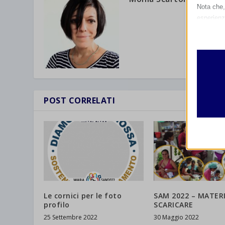
Nota che, 
esperienz
Essen
I cooki
funzio
second
Analit
POST CORRELATI
et-edito
I cooki
informa
mhcook
wordpre
Altri 
wordpre
_ga
Questa 
catego
wp-sett
_ga_*
wp-sett
jetpack
Le cornici per le foto
SAM 2022 – MATERI
profilo
SCARICARE
et-save
25 Settembre 2022
30 Maggio 2022