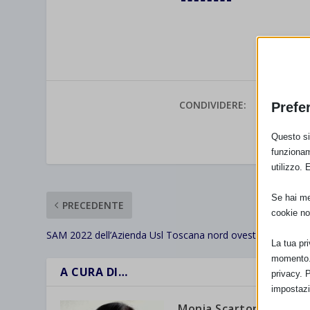
CONDIVIDERE:
Prefe
Questo sit
VALUTAR
funzionam
utilizzo. 
Se hai men
PRECEDENTE
cookie no
SAM 2022 dell’Azienda Usl Toscana nord ovest con resoc
La tua pr
momento. 
A CURA DI…
privacy. 
impostazi
Monia Scarton