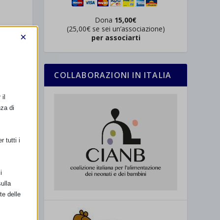
Dona
15,00€
(25,00€ se sei un’associazione)
×
per associarti
COLLABORAZIONI IN ITALIA
il
nza di
 tutti i
SSIMO
Melograno
i
ulla
te delle