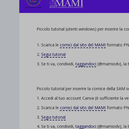
Piccolo tutorial (utenti windows) per inserire la c
Scarica le
cornici dal sito del MAMI
formato P
Segui tutorial
Se ti va, condividi,
taggandoci
(@mamiodv), la tu
Piccolo tutorial per inserire la cornice della SAM 
Accedi al tuo account Canva (è sufficiente la v
Scarica le
cornici dal sito del MAMI
formato P
Segui tutorial
Se ti va, condividi,
taggandoci
(@mamiodv), la tu