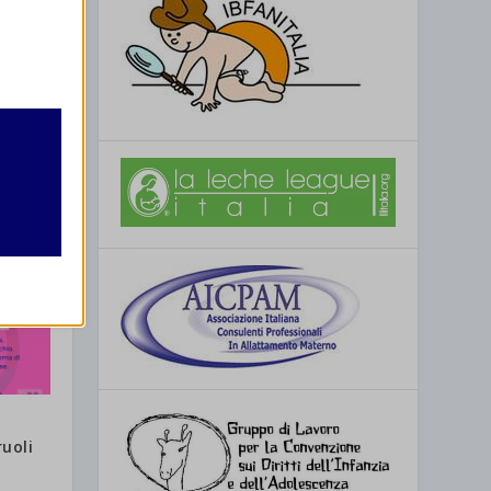
retto
utente
re
ruoli