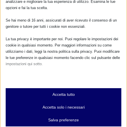
analizzare e migliorare la tua esperienza di utilizzo. Esamina le tue
opzioni e fai la tua scelta.
TUTTI GLI EVENTI
Se hai meno di 16 anni, assicurati di aver ricevuto il consenso di un
genitore o tutore per tutti i cookie non essenziali.
FARMACI IN ALLATTAMENTO E
La tua privacy è importante per noi. Puoi regolare le impostazioni dei
GRAVIDANZA
cookie in qualsiasi momento. Per maggiori informazioni su come
utilizziamo i dati, leggi la nostra politica sulla privacy. Puoi modificare
NUMERO VERDE GRATUITO
le tue preferenze in qualsiasi momento facendo clic sul pulsante delle
impostazioni qui sotto.
800.883300
Maggiori informazioni
Nota che, se scegli di disabilitare alcuni tipi di cookie, questo potrebbe
influire sulla tua esperienza del sito e sui servizi che possiamo offrire.
Essenziali
Accetta tutto
I cookie e i servizi essenziali abilitano le funzioni di base e sono
RIMANI AGGIORNATO
necessari per il corretto funzionamento del sito web. Questi cookie
Accetta solo i necessari
e servizi non richiedono il consenso dell'utente secondo il GDPR.
Mostra dettagli
Salva preferenze
... oppure inserisci i tuoi dati:
Analitici