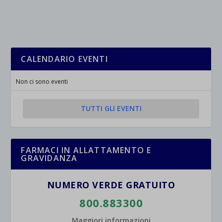
_ga
Questa categoria include tutti i cookie, i domini e i servizi che non
wp-settings-*
rientrano nelle altre categorie specifiche o che non sono stati
_ga_*
wp-settings-time-*
esplicitamente categorizzati.
jetpackState[message]
Mostra dettagli
CALENDARIO EVENTI
et-saved-post*
Non ci sono eventi
wpc*
TUTTI GLI EVENTI
FARMACI IN ALLATTAMENTO E
GRAVIDANZA
NUMERO VERDE GRATUITO
800.883300
Maggiori informazioni