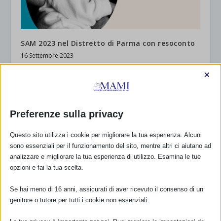
SAM 2023 nel Distretto di Parma con resoconto
16 Settembre 2023
×
Preferenze sulla privacy
Questo sito utilizza i cookie per migliorare la tua esperienza. Alcuni
sono essenziali per il funzionamento del sito, mentre altri ci aiutano ad
analizzare e migliorare la tua esperienza di utilizzo. Esamina le tue
opzioni e fai la tua scelta.
SAM 2023 A RUTIGLIANO, BARI – con resoconto
Se hai meno di 16 anni, assicurati di aver ricevuto il consenso di un
genitore o tutore per tutti i cookie non essenziali.
2 Ottobre 2023