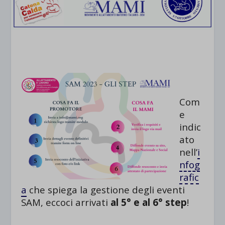
Com
e
indic
ato
nell’
i
nfog
rafic
a
che spiega la gestione degli eventi
SAM,
eccoci arrivati
al 5° e al 6° step
!