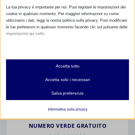
La tua privacy è importante per noi. Puoi regolare le impostazioni dei
cookie in qualsiasi momento. Per maggiori informazioni su come
utilizziamo i dati, leggi la nostra politica sulla privacy. Puoi modificare
le tue preferenze in qualsiasi momento facendo clic sul pulsante delle
impostazioni qui sotto.
Nota che, se scegli di disabilitare alcuni tipi di cookie, questo potrebbe
CALENDARIO EVENTI
influire sulla tua esperienza del sito e sui servizi che possiamo offrire.
Essenziali
Non ci sono eventi
Accetta tutto
I cookie e i servizi essenziali abilitano le funzioni di base e sono
necessari per il corretto funzionamento del sito web. Questi cookie
TUTTI GLI EVENTI
Accetta solo i necessari
e servizi non richiedono il consenso dell'utente secondo il GDPR.
Mostra dettagli
Salva preferenze
Analitici
FARMACI IN ALLATTAMENTO E
et-editor-available-post-*
I cookie di statistica raccolgono informazioni sull'utilizzo,
GRAVIDANZA
Informativa sulla privacy
consentendoci di ottenere informazioni su come i visitatori
mhcookie
interagiscono con il nostro sito web.
NUMERO VERDE GRATUITO
wordpress_logged_in_*
Mostra dettagli