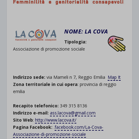
NOME:
LA COVA
Tipologia:
Associazione di promozione sociale
.
Indirizzo sede:
via Mameli n 7, Reggio Emilia
Map It
Zona territoriale in cui opera
: provincia di reggio
emilia
Recapito telefonico:
349 315 8136
Indirizzo e-mail:
ass.lacova@gmail.com
Sito Web
:
http://www.lacova.it/
Pagina Facebook:
.
facebook.com/La-Cova-
Associazione-di-promozione-sociale