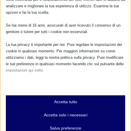
analizzare e migliorare la tua esperienza di utilizzo. Esamina le tue
opzioni e fai la tua scelta.
Se hai meno di 16 anni, assicurati di aver ricevuto il consenso di un
genitore o tutore per tutti i cookie non essenziali.
La tua privacy è importante per noi. Puoi regolare le impostazioni dei
cookie in qualsiasi momento. Per maggiori informazioni su come
utilizziamo i dati, leggi la nostra politica sulla privacy. Puoi modificare
le tue preferenze in qualsiasi momento facendo clic sul pulsante delle
impostazioni qui sotto.
Nota che, se scegli di disabilitare alcuni tipi di cookie, questo potrebbe
influire sulla tua esperienza del sito e sui servizi che possiamo offrire.
Essenziali
Accetta tutto
I cookie e i servizi essenziali abilitano le funzioni di base e sono
necessari per il corretto funzionamento del sito web. Questi cookie
Accetta solo i necessari
e servizi non richiedono il consenso dell'utente secondo il GDPR.
CALENDARIO EVENTI
Mostra dettagli
Salva preferenze