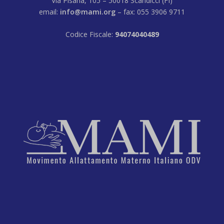
Via Pisana, 105 – 50018 Scandicci (FI)
email:
info@mami.org
– fax: 055 3906 9711
Codice Fiscale:
94074040489