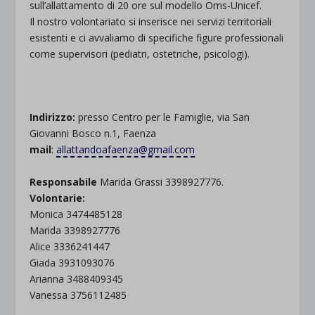
sull’allattamento di 20 ore sul modello Oms-Unicef.
Il nostro volontariato si inserisce nei servizi territoriali
esistenti e ci avvaliamo di specifiche figure professionali
come supervisori (pediatri, ostetriche, psicologi).
.
Indirizzo:
presso Centro per le Famiglie, via San
Giovanni Bosco n.1, Faenza
mail
:
allattandoafaenza@gmail.com
Responsabile
Marida Grassi 3398927776.
Volontarie:
Monica 3474485128
Marida 3398927776
Alice 3336241447
Giada 3931093076
Arianna 3488409345
Vanessa 3756112485
.