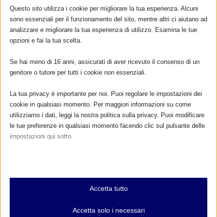
Questo sito utilizza i cookie per migliorare la tua esperienza. Alcuni
sono essenziali per il funzionamento del sito, mentre altri ci aiutano ad
analizzare e migliorare la tua esperienza di utilizzo. Esamina le tue
opzioni e fai la tua scelta.
Se hai meno di 16 anni, assicurati di aver ricevuto il consenso di un
AllattiAMO mamme 0-12 – distretto sanitario di
genitore o tutore per tutti i cookie non essenziali.
Castelfranco Emilia (MO)
14 Febbraio 2017
La tua privacy è importante per noi. Puoi regolare le impostazioni dei
cookie in qualsiasi momento. Per maggiori informazioni su come
utilizziamo i dati, leggi la nostra politica sulla privacy. Puoi modificare
le tue preferenze in qualsiasi momento facendo clic sul pulsante delle
impostazioni qui sotto.
Nota che, se scegli di disabilitare alcuni tipi di cookie, questo potrebbe
influire sulla tua esperienza del sito e sui servizi che possiamo offrire.
Ass.ne La cova – Reggio Emilia –
Essenziali
Accetta tutto
24 Maggio 2016
I cookie e i servizi essenziali abilitano le funzioni di base e sono
necessari per il corretto funzionamento del sito web. Questi cookie
Accetta solo i necessari
e servizi non richiedono il consenso dell'utente secondo il GDPR.