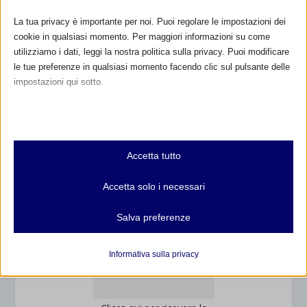
800.883300
La tua privacy è importante per noi. Puoi regolare le impostazioni dei
cookie in qualsiasi momento. Per maggiori informazioni su come
Maggiori informazioni
utilizziamo i dati, leggi la nostra politica sulla privacy. Puoi modificare
le tue preferenze in qualsiasi momento facendo clic sul pulsante delle
impostazioni qui sotto.
RIMANI AGGIORNATO
Nota che, se scegli di disabilitare alcuni tipi di cookie, questo potrebbe
influire sulla tua esperienza del sito e sui servizi che possiamo offrire.
Essenziali
... oppure inserisci i tuoi dati:
Accetta tutto
I cookie e i servizi essenziali abilitano le funzioni di base e sono
Nome:
necessari per il corretto funzionamento del sito web. Questi cookie
Accetta solo i necessari
e servizi non richiedono il consenso dell'utente secondo il GDPR.
Mostra dettagli
Cognome:
Salva preferenze
Analitici
et-editor-available-post-*
I cookie di statistica raccolgono informazioni sull'utilizzo,
Informativa sulla privacy
Indirizzo email:
consentendoci di ottenere informazioni su come i visitatori
mhcookie
interagiscono con il nostro sito web.
wordpress_logged_in_*
Mostra dettagli