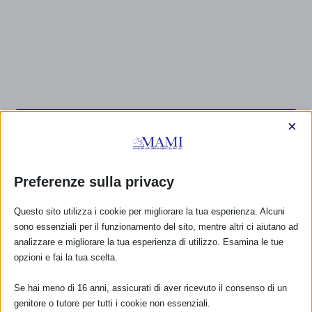
CALENDARIO EVENTI
×
Non ci sono eventi
Preferenze sulla privacy
TUTTI GLI EVENTI
Questo sito utilizza i cookie per migliorare la tua esperienza. Alcuni
sono essenziali per il funzionamento del sito, mentre altri ci aiutano ad
analizzare e migliorare la tua esperienza di utilizzo. Esamina le tue
FARMACI IN ALLATTAMENTO E
opzioni e fai la tua scelta.
GRAVIDANZA
Se hai meno di 16 anni, assicurati di aver ricevuto il consenso di un
NUMERO VERDE GRATUITO
genitore o tutore per tutti i cookie non essenziali.