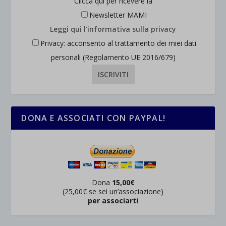
Clicca qui per ricevere la
wordpress_test_cookie
Altri servizi
Newsletter MAMI
_ga
Questa categoria include tutti i cookie, i domini e i servizi che non
wp-settings-*
Leggi qui l'informativa sulla privacy
rientrano nelle altre categorie specifiche o che non sono stati
_ga_*
wp-settings-time-*
Privacy: acconsento al trattamento dei miei dati
esplicitamente categorizzati.
jetpackState[message]
personali (Regolamento UE 2016/679)
Mostra dettagli
et-saved-post*
wpc*
DONA E ASSOCIATI CON PAYPAL!
Dona
15,00€
(25,00€ se sei un’associazione)
per associarti