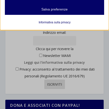
Mostra dettagli
Salva preferenze
Analitici
Cognome:
et-editor-available-post-*
I cookie di statistica raccolgono informazioni sull'utilizzo,
Informativa sulla privacy
consentendoci di ottenere informazioni su come i visitatori
mhcookie
interagiscono con il nostro sito web.
Indirizzo email:
wordpress_logged_in_*
Mostra dettagli
wordpress_test_cookie
Altri servizi
Clicca qui per ricevere la
_ga
Questa categoria include tutti i cookie, i domini e i servizi che non
wp-settings-*
Newsletter MAMI
rientrano nelle altre categorie specifiche o che non sono stati
_ga_*
wp-settings-time-*
Leggi qui l'informativa sulla privacy
esplicitamente categorizzati.
jetpackState[message]
Privacy: acconsento al trattamento dei miei dati
Mostra dettagli
personali (Regolamento UE 2016/679)
et-saved-post*
wpc*
DONA E ASSOCIATI CON PAYPAL!