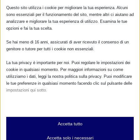
Questo sito utilizza i cookie per migliorare la tua esperienza. Alcuni
TUTTI GLI EVENTI
sono essenziali per il funzionamento del sito, mentre altri ci aiutano ad
analizzare e migliorare la tua esperienza di utilizzo. Esamina le tue
opzioni e fai la tua scelta.
FARMACI IN ALLATTAMENTO E
GRAVIDANZA
Se hai meno di 16 anni, assicurati di aver ricevuto il consenso di un
genitore o tutore per tutti i cookie non essenziali.
NUMERO VERDE GRATUITO
La tua privacy è importante per noi. Puoi regolare le impostazioni dei
800.883300
cookie in qualsiasi momento. Per maggiori informazioni su come
utilizziamo i dati, leggi la nostra politica sulla privacy. Puoi modificare
Maggiori informazioni
le tue preferenze in qualsiasi momento facendo clic sul pulsante delle
impostazioni qui sotto.
RIMANI AGGIORNATO
Nota che, se scegli di disabilitare alcuni tipi di cookie, questo potrebbe
influire sulla tua esperienza del sito e sui servizi che possiamo offrire.
Essenziali
Accetta tutto
I cookie e i servizi essenziali abilitano le funzioni di base e sono
... oppure inserisci i tuoi dati:
necessari per il corretto funzionamento del sito web. Questi cookie
Accetta solo i necessari
Nome:
e servizi non richiedono il consenso dell'utente secondo il GDPR.