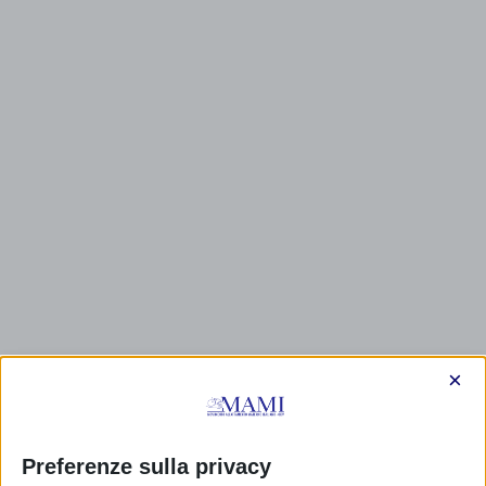
×
CALENDARIO EVENTI
Non ci sono eventi
Preferenze sulla privacy