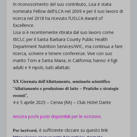
In riconoscimento del suo contributo, Lisa è stata
nominata Fellow dell’ILCA nel 2009 e per il suo lavoro di
ricerca nel 2018 ha ricevuto l’USLCA Award of
Excellence.
Lisa si è recentemente ritirata dal suo lavoro come
IBCLC per il Santa Barbara County Public Health
Department Nutrition Services/WIC, ma continua a fare
ricerca, scrivere e tenere conferenze. Vive con suo
marito Tom a Santa Maria, in California; hanno 4 figli
adulti e 9 nipoti, tutti allattati.
𝐗𝐗 𝐆𝐢𝐨𝐫𝐧𝐚𝐭𝐚 𝐝𝐞𝐥𝐥’𝐀𝐥𝐥𝐚𝐭𝐭𝐚𝐦𝐞𝐧𝐭𝐨, 𝐬𝐞𝐦𝐢𝐧𝐚𝐫𝐢𝐨 𝐬𝐜𝐢𝐞𝐧𝐭𝐢𝐟𝐢𝐜𝐨
“𝐀𝐥𝐥𝐚𝐭𝐭𝐚𝐦𝐞𝐧𝐭𝐨 𝐞 𝐩𝐫𝐨𝐝𝐮𝐳𝐢𝐨𝐧𝐞 𝐝𝐢 𝐥𝐚𝐭𝐭𝐞 – 𝐏𝐫𝐚𝐭𝐢𝐜𝐡𝐞 𝐞 𝐬𝐭𝐫𝐚𝐭𝐞𝐠𝐢𝐞
𝐫𝐞𝐜𝐞𝐧𝐭𝐢”,
4 e 5 aprile 2025 – Cervia (RA) – Club Hotel Dante
Ancora pochi posti disponibili per le iscrizioni.
𝐏𝐞𝐫 𝐢𝐬𝐜𝐫𝐢𝐯𝐞𝐫𝐬𝐢, è sufficiente cliccare su questo link: