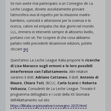
Se non avete mai partecipato a un Convegno de La
Leche League, dovete assolutamente provare
l’atmosfera viva di rispetto per la relazione madre-
bambino, curiosità e attenzione per la scienza e la
ricerca, calore ed empatia che due giorni nel mondo
LLL, immersi in interventi sempre di altissimo livello,
portano con sé. Per scoprire di che cosa abbiamo
parlato nelle precedenti diciannove edizioni, potete
cliccare
qui
.
Quest’anno La Leche League Italia propone le
ricerche
di Lisa Marasco sugli ormoni e le loro possibili
interferenze con l’allattamento
. Altri relatori
saranno il dott.
Adriano Cattaneo
, il dott.
Antonio di
Mauro
,
Chiara Toti
, IBCLC,
Carla Scarsi
e
Roberta
Voltazza
, Consulenti de La Leche League. Trovate il
programma dettagliato e i costi della XX Giornata
dell’Allattamento sul sito
https://lllitalia.org/iniziative/convegno-2025.html