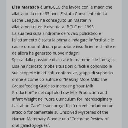
Lisa Marasco
è un’IBCLC che lavora con le madri che
allattano da oltre 35 anni. E’ stata Consulente de La
Leche League, ha conseguito un Master in
allattamento, ed è diventata IBCLC nel 1993.
La sua tesi sulla sindrome dell’ovaio policistico e
l’allattamento è stata la prima a indagare l’infertilità e le
cause ormonali di una produzione insufficiente di latte e
da allora ha generato nuove indagini.
Spinta dalla passione di aiutare le mamme e le famiglie,
Lisa ha ricercato molte situazioni difficili e condiviso le
sue scoperte in articoli, conferenze, gruppi di supporto
online e come co-autrice di “Making More Milk: The
Breastfeeding Guide to Increasing Your Milk
Production” e del capitolo Low Milk Production and
Infant Weight nel “Core Curriculum for Interdisciplinary
Lactation Care”. I suoi progetti più recenti includono un
articolo fondamentale su Unsolved Mysteries of the
Human Mammary Gland e una “Cochrane Review of
oral galactogogues”.