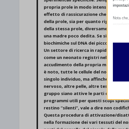
impostazi
propria prole in modo intenso durante i
effetto di rassicurazione che sarà mis
Nota che, 
della prole, sia per quanto riguarda gli
esperienz
della stessa prole, diversamente da ciò
Essen
una madre poco dedita. Se si scambiano
I cooki
biochimiche sul DNA dei piccoli sono rib
funzio
Un settore di ricerca in rapida espansion
second
come un neonato registri nel suo DNA i 
accudimento della propria madre. Epige
Analit
è noto, tutte le cellule del nostro org
et-edito
I cooki
singolo individuo, ma affinché un grupp
informa
mhcook
nervoso, altre pelle, altre tessuto rena
gruppo siano attive le parti di DNA che
wordpre
Altri 
programmi utili per questi scopi specifi
wordpre
_ga
Questa 
restino “silenti”, vale a dire non codific
catego
wp-sett
Questa procedura di attivazione/disatti
_ga_*
nella formazione dei vari tessuti del no
wp-sett
jetpack