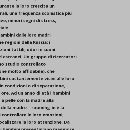
urante la loro crescita un
ali, una frequenza scolastica più
ve, minori segni di stress,
iale.
bambini dalle loro madri
e regioni della Russia: i
ioni tattili, odori e suoni
estranei. Un gruppo di ricercatori
uno studio controllato
ne molto affidabile), che
ini costantemente vicini alle loro
 in condizioni o di separazione,
 ore. Ad un anno di età i bambini
 a pelle con la madre alla
 della madre – rooming-in è la
i controllare le loro emozioni,
ocalizzare la loro attenzione. Da
 di bambini presentavano maggiore