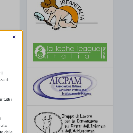
×
il
nza di
 tutti i
i
ulla
te delle