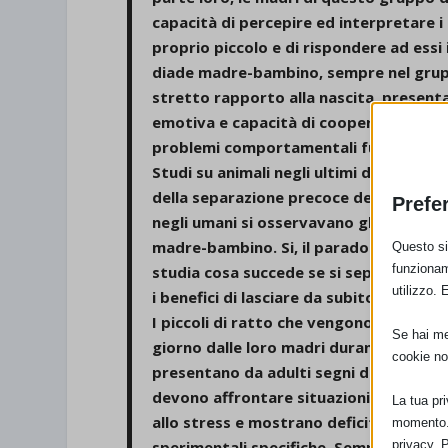
capacità di percepire ed interpretare 
proprio piccolo e di rispondere ad essi
diade madre-bambino, sempre nel grup
stretto rapporto alla nascita, present
emotiva e capacità di cooperare, fatto
problemi comportamentali futuri del 
Studi su animali negli ultimi decenni h
della separazione precoce del piccolo 
Prefe
negli umani si osservavano gli effetti d
madre-bambino. Si, il paradosso è propr
Questo sit
funzionam
studia cosa succede se si separa, mentr
utilizzo. 
i benefici di lasciare da subito il bambi
I piccoli di ratto che vengono separati 
Se hai men
giorno dalle loro madri durante le prim
cookie no
presentano da adulti segni di tipo dep
devono affrontare situazioni di perico
La tua pr
allo stress e mostrano deficit di appre
momento. 
privacy. 
sperimentali specifiche. Sempre nei rat