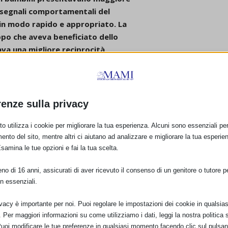
i segnali comportamentali del
 in modo rapido e appropriato. La
po che aveva beneficiato dello
ava una migliore reciprocità
ri importanti nel prevenire
bambino.
anno esplorato gli
effetti
dalla madre
, nel frattempo che
renze sulla privacy
i un’unione precoce
io questo, che negli animali si
o utilizza i cookie per migliorare la tua esperienza. Alcuni sono essenziali per 
ento del sito, mentre altri ci aiutano ad analizzare e migliorare la tua esperie
e gli studi sull’uomo verificano
Esamina le tue opzioni e fai la tua scelta.
no con la madre.
anche solo per 3 ore al
o di 16 anni, assicurati di aver ricevuto il consenso di un genitore o tutore per
e tre settimane di vita
n essenziali.
ressivo: si arrendono prima quando
lo, hanno una esagerata reattività
ivacy è importante per noi. Puoi regolare le impostazioni dei cookie in qualsias
ndimento in situazioni
Per maggiori informazioni su come utilizziamo i dati, leggi la nostra politica s
Puoi modificare le tue preferenze in qualsiasi momento facendo clic sul pulsan
ti, una madre che accudisce la