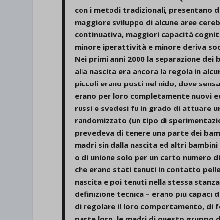
con i metodi tradizionali, presentano d
maggiore sviluppo di alcune aree cerebr
continuativa, maggiori capacità cogniti
minore iperattività e minore deriva soc
Nei primi anni 2000 la separazione dei 
alla nascita era ancora la regola in alcun
piccoli erano posti nel nido, dove sensaz
erano per loro completamente nuovi ed 
russi e svedesi fu in grado di attuare 
randomizzato (un tipo di sperimentazio
prevedeva di tenere una parte dei bamb
madri sin dalla nascita ed altri bambini
o di unione solo per un certo numero di
che erano stati tenuti in contatto pelle
nascita e poi tenuti nella stessa stanza
definizione tecnica – erano più capaci d
di regolare il loro comportamento, di f
parte loro, le madri di questo gruppo