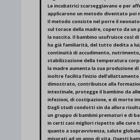
Le incubatrici scarseggiavano e per aff
applicarono un metodo diventato poi
Il metodo consiste nel porre
il neonato
sul torace della madre
, coperto da un 
la nascita. Il bambino usufruisce così d
ha già familiarità, del tutto dedita a lui
continuità di accudimento, nutrimento,
stabilizzazione della temperatura corpo
la madre aumenta la sua produzione di c
inoltre facilita l’inizio dell’allattamento
dimostrato, contribuisce alla formazion
intestinale, protegge il bambino da aller
infezioni, di costipazione, e di morte im
Dagli studi condotti sin da allora risult
un gruppo di bambini prematuri e di bas
in certi casi migliori rispetto alle cure 
quanto a sopravvivenza, salute globale, 
misurati ad un anno di vita. Questi bamb