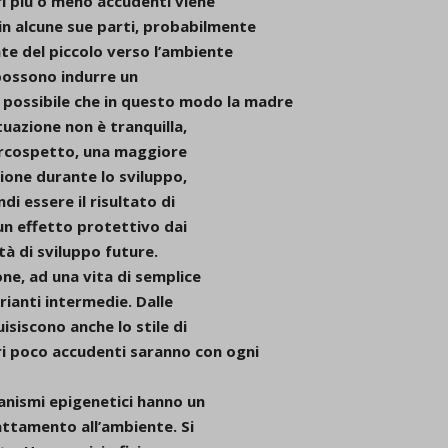
dri più o meno accudenti viene
d-post*
in alcune sue parti, probabilmente
te del piccolo verso l’ambiente
 possono indurre un
ossibile che in questo modo la madre
tuazione non è tranquilla,
ircospetto, una maggiore
ione durante lo sviluppo,
di essere il risultato di
un effetto protettivo dai
tà di sviluppo future.
ne, ad una vita di semplice
rianti intermedie. Dalle
isiscono anche lo stile di
ri poco accudenti saranno con ogni
canismi epigenetici hanno un
attamento all’ambiente. Si