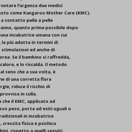
rontare l’urgenza due medici
 noto come Kangaroo Mother Care (KMC).
 a contatto pelle a pelle
panno, quanto prima possibile dopo
i una incubatrice umana con cui
, la più adatta in termini di
 stimolazioni ed anche di
rea. Se il bambino si raffredda,
alore, e lo riscalda.
Il metodo
 al seno
che a sua volta, è
e di una corretta flora
gie, riduce il rischio di
provvisa in culla.
a che il KMC, applicato ad
so peso, porta ad esiti uguali o
tradizionali in incubatrice
crescita fisica e psichica
ini, rispetto a quelli seguiti