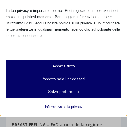
La tua privacy è importante per noi. Puoi regolare le impostazioni dei
cookie in qualsiasi momento. Per maggiori informazioni su come
utilizziamo i dati, leggi la nostra politica sulla privacy. Puoi modificare
le tue preferenze in qualsiasi momento facendo clic sul pulsante delle
2° Raduno dei gruppi sardi da mamma a
impostazioni qui sotto.
mamma
25 Aprile 2016
Nota che, se scegli di disabilitare alcuni tipi di cookie, questo potrebbe
influire sulla tua esperienza del sito e sui servizi che possiamo offrire.
Essenziali
Accetta tutto
I cookie e i servizi essenziali abilitano le funzioni di base e sono
necessari per il corretto funzionamento del sito web. Questi cookie
Accetta solo i necessari
e servizi non richiedono il consenso dell'utente secondo il GDPR.
Mostra dettagli
Salva preferenze
Analitici
et-editor-available-post-*
I cookie di statistica raccolgono informazioni sull'utilizzo,
Informativa sulla privacy
consentendoci di ottenere informazioni su come i visitatori
mhcookie
interagiscono con il nostro sito web.
wordpress_logged_in_*
BREAST FEELING – FAD a cura della regione
Mostra dettagli