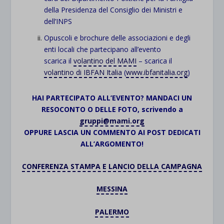
della Presidenza del Consiglio dei Ministri e
dell’INPS
Opuscoli e brochure delle associazioni e degli
enti locali che partecipano all’evento
scarica il
volantino del MAMI
– scarica il
volantino di IBFAN Italia
(
www.ibfanitalia.org
)
HAI PARTECIPATO ALL’EVENTO? MANDACI UN
RESOCONTO O DELLE FOTO, scrivendo a
gruppi@mami.org
OPPURE LASCIA UN COMMENTO AI POST DEDICATI
ALL’ARGOMENTO!
CONFERENZA STAMPA E LANCIO DELLA CAMPAGNA
MESSINA
PALERMO