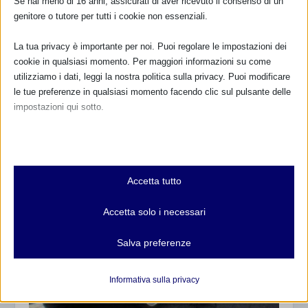
Se hai meno di 16 anni, assicurati di aver ricevuto il consenso di un
genitore o tutore per tutti i cookie non essenziali.
La tua privacy è importante per noi. Puoi regolare le impostazioni dei
“IL LATTE DELLA MAMMA NON SI SCORDA MAI” a
cookie in qualsiasi momento. Per maggiori informazioni su come
Palermo
utilizziamo i dati, leggi la nostra politica sulla privacy. Puoi modificare
22 Maggio 2010
le tue preferenze in qualsiasi momento facendo clic sul pulsante delle
impostazioni qui sotto.
Nota che, se scegli di disabilitare alcuni tipi di cookie, questo potrebbe
influire sulla tua esperienza del sito e sui servizi che possiamo offrire.
Essenziali
Accetta tutto
I cookie e i servizi essenziali abilitano le funzioni di base e sono
necessari per il corretto funzionamento del sito web. Questi cookie
Accetta solo i necessari
e servizi non richiedono il consenso dell'utente secondo il GDPR.
Mostra dettagli
Salva preferenze
Analitici
et-editor-available-post-*
I cookie di statistica raccolgono informazioni sull'utilizzo,
Informativa sulla privacy
consentendoci di ottenere informazioni su come i visitatori
mhcookie
interagiscono con il nostro sito web.