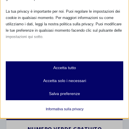
La tua privacy è importante per noi. Puoi regolare le impostazioni dei
cookie in qualsiasi momento. Per maggiori informazioni su come
utilizziamo i dati, leggi la nostra politica sulla privacy. Puoi modificare
le tue preferenze in qualsiasi momento facendo clic sul pulsante delle
impostazioni qui sotto.
Nota che, se scegli di disabilitare alcuni tipi di cookie, questo potrebbe
CALENDARIO EVENTI
influire sulla tua esperienza del sito e sui servizi che possiamo offrire.
Essenziali
Accetta tutto
Non ci sono eventi
I cookie e i servizi essenziali abilitano le funzioni di base e sono
necessari per il corretto funzionamento del sito web. Questi cookie
Accetta solo i necessari
e servizi non richiedono il consenso dell'utente secondo il GDPR.
TUTTI GLI EVENTI
Mostra dettagli
Salva preferenze
Analitici
et-editor-available-post-*
I cookie di statistica raccolgono informazioni sull'utilizzo,
FARMACI IN ALLATTAMENTO E
Informativa sulla privacy
GRAVIDANZA
consentendoci di ottenere informazioni su come i visitatori
mhcookie
interagiscono con il nostro sito web.
wordpress_logged_in_*
Mostra dettagli