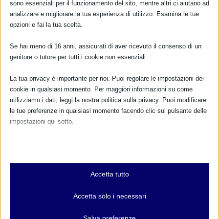
sono essenziali per il funzionamento del sito, mentre altri ci aiutano ad
analizzare e migliorare la tua esperienza di utilizzo. Esamina le tue
opzioni e fai la tua scelta.
Se hai meno di 16 anni, assicurati di aver ricevuto il consenso di un
SAM 2024 nell’Unione del Sorbara (MO)
genitore o tutore per tutti i cookie non essenziali.
2 Ottobre 2024
La tua privacy è importante per noi. Puoi regolare le impostazioni dei
cookie in qualsiasi momento. Per maggiori informazioni su come
utilizziamo i dati, leggi la nostra politica sulla privacy. Puoi modificare
le tue preferenze in qualsiasi momento facendo clic sul pulsante delle
impostazioni qui sotto.
Nota che, se scegli di disabilitare alcuni tipi di cookie, questo potrebbe
influire sulla tua esperienza del sito e sui servizi che possiamo offrire.
Essenziali
Accetta tutto
I cookie e i servizi essenziali abilitano le funzioni di base e sono
necessari per il corretto funzionamento del sito web. Questi cookie
Accetta solo i necessari
SAM 2025 a Fossombrone (PU)
e servizi non richiedono il consenso dell'utente secondo il GDPR.
18 Settembre 2025
Mostra dettagli
Salva preferenze