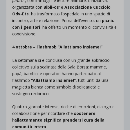
futuro”
, con immagini e letture animate. L’iniziativa,
organizzata con
Bibli-os’
e
Associazione Cucciolo
Odv-Ets
, ha trasformato l’ospedale in uno spazio di
incontro, arte e relazione. Prima dell’evento, un
picnic
con i genitori
ha offerto un momento di convivialità e
condivisione.
4 ottobre – Flashmob “Allattiamo insieme!”
La settimana si è conclusa con un grande abbraccio
collettivo sulla scalinata della Sala Borsa: mamme,
papà, bambini e operatori hanno partecipato al
flashmob
“Allattiamo insieme!”
, tutti uniti da una
maglietta bianca come simbolo di solidarietà e
sostegno reciproco.
Quattro giornate intense, ricche di emozioni, dialogo e
collaborazione per ricordare che
sostenere
l’allattamento significa prendersi cura della
comunità intera
.